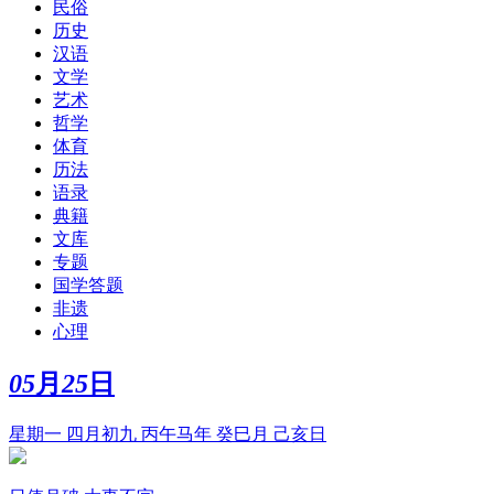
民俗
历史
汉语
文学
艺术
哲学
体育
历法
语录
典籍
文库
专题
国学答题
非遗
心理
05
月
25
日
星期一 四月初九 丙午马年 癸巳月 己亥日