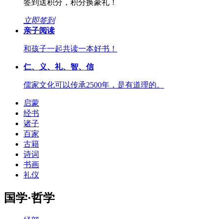
签到送积分，积分换豪礼！
立即签到
亲子阅读
和孩子一起共读一本好书！
仁、义、礼、智、信
儒家文化可以传承2500年，是有道理的。
启蒙
经书
诸子
百家
古籍
诗词
书画
礼仪
国学·哲学