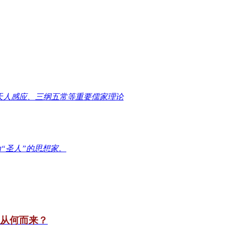
天人感应、三纲五常等重要儒家理论
“圣人”的思想家。
竟从何而来？