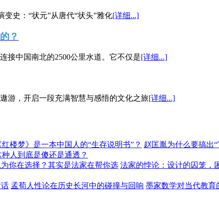
演变史：“状元”从唐代“状头”雅化
[详细...]
”的？
接中国南北的2500公里水道。它不仅是
[详细...]
遨游，开启一段充满智慧与感悟的文化之旅
[详细...]
《红楼梦》是一本中国人的“生存说明书”？
赵匡胤为什么要搞出
这种人到底是傻还是通透？
以为你在选择？其实是法家在帮你选
法家的悖论：设计的囚笼，
对话
孟荀人性论在历史长河中的碰撞与回响
墨家数学对当代教育