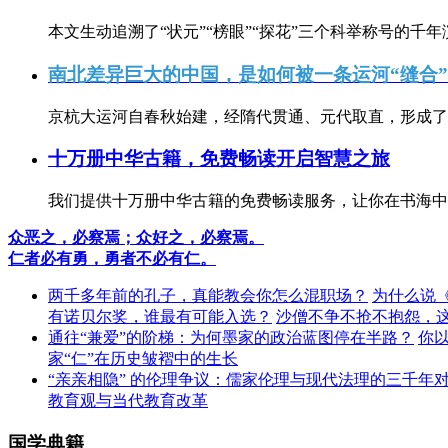
本文生动追溯了“状元”“榜眼”“探花”三个科举称号的千年
南北差异巨大的中国，是如何被一条运河“缝合
京杭大运河自春秋始建，经隋代贯通、元代取直，形成了连
十万册中华古籍，免费畅读开启智慧之旅
我们提供十万册中华古籍的免费畅读服务，让你在书海中
众恶之，必察焉；众好之，必察焉。
仁者必有勇，勇者不必有仁。
两千多年前的孔子，真能教会你怎么混职场？
为什么说
有诺贝尔奖，谁最有可能入选？
沙僧不争不抢不抱怨，
通往“兼爱”的阶梯：为何墨家的政治蓝图停在半路？
你
家“仁”在历史皱褶中的生长
“亲亲相隐” 的伦理争议：儒家伦理与现代法理的三千年
教育观与当代教育改革
国学典籍