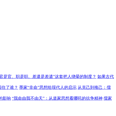
“官是官、职是职、差遣是差遣”这套把人绕晕的制度？
如果古代
困住了谁？
墨家“非命”思想给现代人的启示
从克己到推己：儒
的影响
“我命由我不由天”：从道家思想看哪吒的抗争精神
儒家