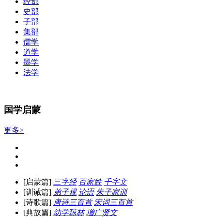
经部
史部
子部
集部
儒学
道学
墨学
法学
国学启蒙
更多>
[启蒙篇]
三字经
百家姓
千字文
[训诫篇]
弟子规
论语
朱子家训
[诗歌篇]
唐诗三百首
宋词三百首
[典故篇]
幼学琼林
增广贤文