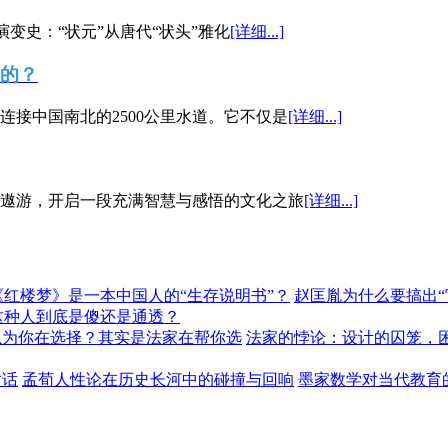
演变史：“状元”从唐代“状头”雅化
[详细...]
”的？
接中国南北的2500公里水道。它不仅是
[详细...]
遨游，开启一段充满智慧与感悟的文化之旅
[详细...]
《红楼梦》是一本中国人的“生存说明书”？
赵匡胤为什么要搞出
这种人到底是傻还是通透？
以为你在选择？其实是法家在帮你选
法家的悖论：设计的囚笼，
对话
孟荀人性论在历史长河中的碰撞与回响
墨家数学对当代教育