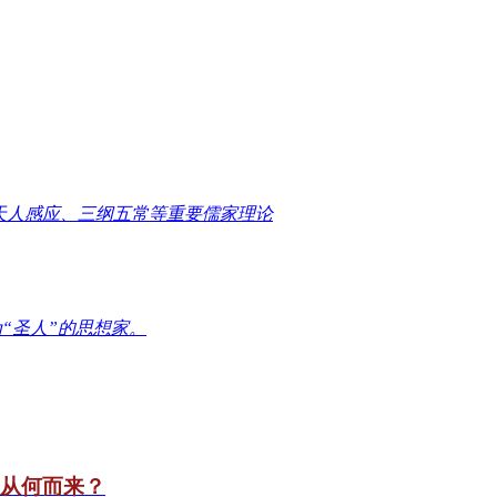
天人感应、三纲五常等重要儒家理论
“圣人”的思想家。
竟从何而来？