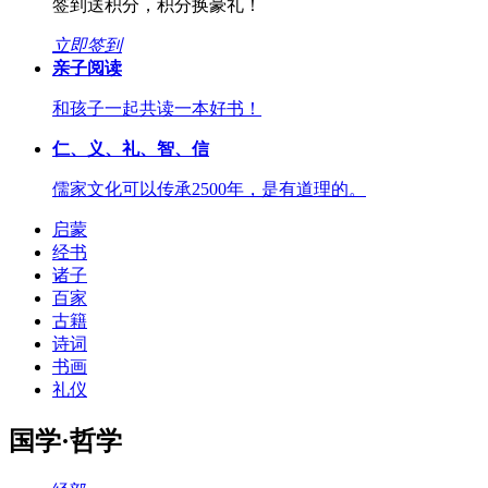
签到送积分，积分换豪礼！
立即签到
亲子阅读
和孩子一起共读一本好书！
仁、义、礼、智、信
儒家文化可以传承2500年，是有道理的。
启蒙
经书
诸子
百家
古籍
诗词
书画
礼仪
国学·哲学