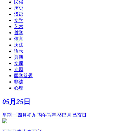
民俗
历史
汉语
文学
艺术
哲学
体育
历法
语录
典籍
文库
专题
国学答题
非遗
心理
05
月
25
日
星期一 四月初九 丙午马年 癸巳月 己亥日