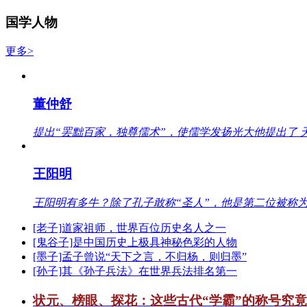
国学人物
更多>
董仲舒
提出“罢黜百家，独尊儒术”，使儒学发扬光大他提出了 
王阳明
王阳明有多牛？除了孔子敢称“圣人”，他是第二位被称为
[老子]道家祖师，世界百位历史名人之一
[鬼谷子]是中国历史上极具神秘色彩的人物
[墨子]孟子曾说“天下之言，不归杨，则归墨”
[孙子]其《孙子兵法》在世界兵法排名第一
状元、榜眼、探花：这些古代“学霸”的称号究