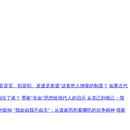
“官是官、职是职、差遣是差遣”这套把人绕晕的制度？
如果古代
困住了谁？
墨家“非命”思想给现代人的启示
从克己到推己：儒
的影响
“我命由我不由天”：从道家思想看哪吒的抗争精神
儒家