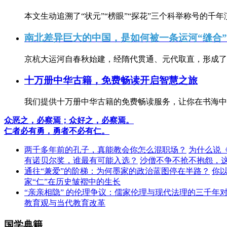
本文生动追溯了“状元”“榜眼”“探花”三个科举称号的千年
南北差异巨大的中国，是如何被一条运河“缝合
京杭大运河自春秋始建，经隋代贯通、元代取直，形成了连
十万册中华古籍，免费畅读开启智慧之旅
我们提供十万册中华古籍的免费畅读服务，让你在书海中
众恶之，必察焉；众好之，必察焉。
仁者必有勇，勇者不必有仁。
两千多年前的孔子，真能教会你怎么混职场？
为什么说
有诺贝尔奖，谁最有可能入选？
沙僧不争不抢不抱怨，
通往“兼爱”的阶梯：为何墨家的政治蓝图停在半路？
你
家“仁”在历史皱褶中的生长
“亲亲相隐” 的伦理争议：儒家伦理与现代法理的三千年
教育观与当代教育改革
国学典籍