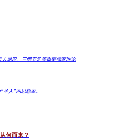
天人感应、三纲五常等重要儒家理论
“圣人”的思想家。
竟从何而来？