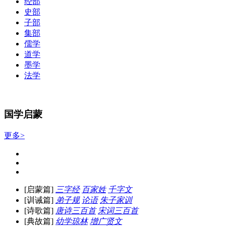
经部
史部
子部
集部
儒学
道学
墨学
法学
国学启蒙
更多>
[启蒙篇]
三字经
百家姓
千字文
[训诫篇]
弟子规
论语
朱子家训
[诗歌篇]
唐诗三百首
宋词三百首
[典故篇]
幼学琼林
增广贤文