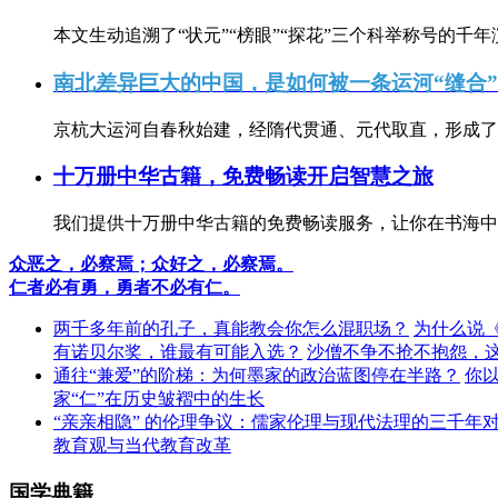
本文生动追溯了“状元”“榜眼”“探花”三个科举称号的千年
南北差异巨大的中国，是如何被一条运河“缝合
京杭大运河自春秋始建，经隋代贯通、元代取直，形成了连
十万册中华古籍，免费畅读开启智慧之旅
我们提供十万册中华古籍的免费畅读服务，让你在书海中
众恶之，必察焉；众好之，必察焉。
仁者必有勇，勇者不必有仁。
两千多年前的孔子，真能教会你怎么混职场？
为什么说
有诺贝尔奖，谁最有可能入选？
沙僧不争不抢不抱怨，
通往“兼爱”的阶梯：为何墨家的政治蓝图停在半路？
你
家“仁”在历史皱褶中的生长
“亲亲相隐” 的伦理争议：儒家伦理与现代法理的三千年
教育观与当代教育改革
国学典籍