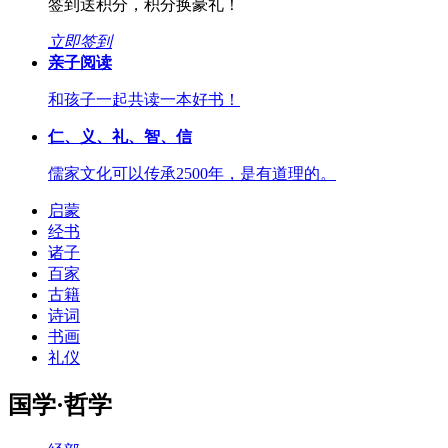
签到送积分，积分换豪礼！
立即签到
亲子阅读
和孩子一起共读一本好书！
仁、义、礼、智、信
儒家文化可以传承2500年，是有道理的。
启蒙
经书
诸子
百家
古籍
诗词
书画
礼仪
国学·哲学