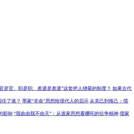
“官是官、职是职、差遣是差遣”这套把人绕晕的制度？
如果古代
困住了谁？
墨家“非命”思想给现代人的启示
从克己到推己：儒
的影响
“我命由我不由天”：从道家思想看哪吒的抗争精神
儒家