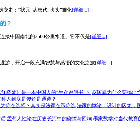
演变史：“状元”从唐代“状头”雅化
[详细...]
”的？
接中国南北的2500公里水道。它不仅是
[详细...]
遨游，开启一段充满智慧与感悟的文化之旅
[详细...]
《红楼梦》是一本中国人的“生存说明书”？
赵匡胤为什么要搞出
这种人到底是傻还是通透？
以为你在选择？其实是法家在帮你选
法家的悖论：设计的囚笼，
对话
孟荀人性论在历史长河中的碰撞与回响
墨家数学对当代教育