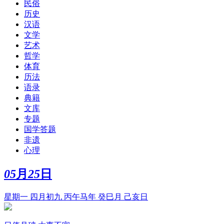
民俗
历史
汉语
文学
艺术
哲学
体育
历法
语录
典籍
文库
专题
国学答题
非遗
心理
05
月
25
日
星期一 四月初九 丙午马年 癸巳月 己亥日