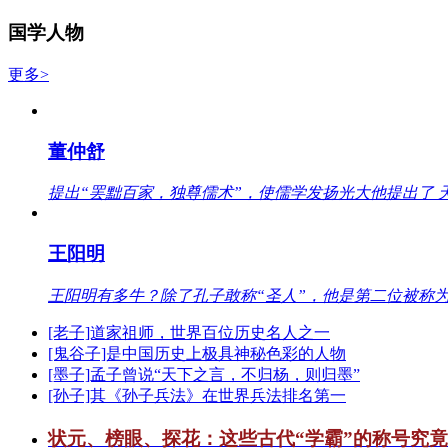
国学人物
更多>
董仲舒
提出“罢黜百家，独尊儒术”，使儒学发扬光大他提出了 
王阳明
王阳明有多牛？除了孔子敢称“圣人”，他是第二位被称为
[老子]道家祖师，世界百位历史名人之一
[鬼谷子]是中国历史上极具神秘色彩的人物
[墨子]孟子曾说“天下之言，不归杨，则归墨”
[孙子]其《孙子兵法》在世界兵法排名第一
状元、榜眼、探花：这些古代“学霸”的称号究