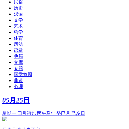
民俗
历史
汉语
文学
艺术
哲学
体育
历法
语录
典籍
文库
专题
国学答题
非遗
心理
05
月
25
日
星期一 四月初九 丙午马年 癸巳月 己亥日