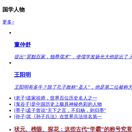
国学人物
更多>
董仲舒
提出“罢黜百家，独尊儒术”，使儒学发扬光大他提出了 
王阳明
王阳明有多牛？除了孔子敢称“圣人”，他是第二位被称为
[老子]道家祖师，世界百位历史名人之一
[鬼谷子]是中国历史上极具神秘色彩的人物
[墨子]孟子曾说“天下之言，不归杨，则归墨”
[孙子]其《孙子兵法》在世界兵法排名第一
状元、榜眼、探花：这些古代“学霸”的称号究