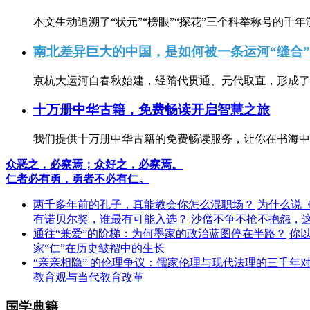
本文生动追溯了“状元”“榜眼”“探花”三个科举称号的千年
南北差异巨大的中国，是如何被一条运河“缝合
京杭大运河自春秋始建，经隋代贯通、元代取直，形成了连
十万册中华古籍，免费畅读开启智慧之旅
我们提供十万册中华古籍的免费畅读服务，让你在书海中
众恶之，必察焉；众好之，必察焉。
仁者必有勇，勇者不必有仁。
两千多年前的孔子，真能教会你怎么混职场？
为什么说
有诺贝尔奖，谁最有可能入选？
沙僧不争不抢不抱怨，
通往“兼爱”的阶梯：为何墨家的政治蓝图停在半路？
你
家“仁”在历史皱褶中的生长
“亲亲相隐” 的伦理争议：儒家伦理与现代法理的三千年
教育观与当代教育改革
国学典籍