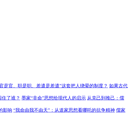
“官是官、职是职、差遣是差遣”这套把人绕晕的制度？
如果古代
困住了谁？
墨家“非命”思想给现代人的启示
从克己到推己：儒
的影响
“我命由我不由天”：从道家思想看哪吒的抗争精神
儒家