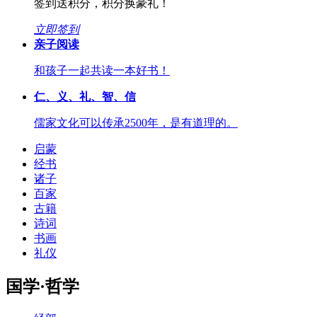
签到送积分，积分换豪礼！
立即签到
亲子阅读
和孩子一起共读一本好书！
仁、义、礼、智、信
儒家文化可以传承2500年，是有道理的。
启蒙
经书
诸子
百家
古籍
诗词
书画
礼仪
国学·哲学