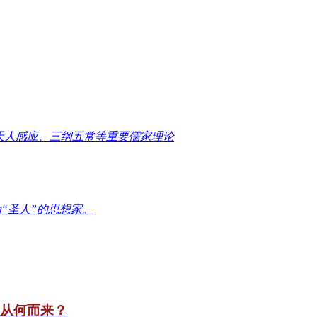
天人感应、三纲五常等重要儒家理论
“圣人”的思想家。
竟从何而来？