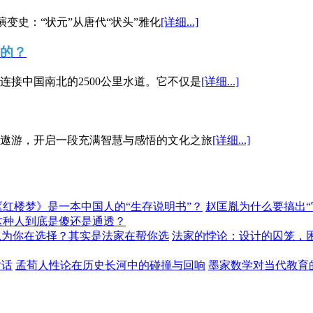
演变史：“状元”从唐代“状头”雅化
[详细...]
”的？
接中国南北的2500公里水道。它不仅是
[详细...]
遨游，开启一段充满智慧与感悟的文化之旅
[详细...]
《红楼梦》是一本中国人的“生存说明书”？
赵匡胤为什么要搞出
这种人到底是傻还是通透？
以为你在选择？其实是法家在帮你选
法家的悖论：设计的囚笼，
对话
孟荀人性论在历史长河中的碰撞与回响
墨家数学对当代教育