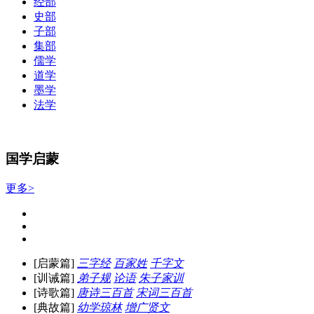
经部
史部
子部
集部
儒学
道学
墨学
法学
国学启蒙
更多>
[启蒙篇]
三字经
百家姓
千字文
[训诫篇]
弟子规
论语
朱子家训
[诗歌篇]
唐诗三百首
宋词三百首
[典故篇]
幼学琼林
增广贤文