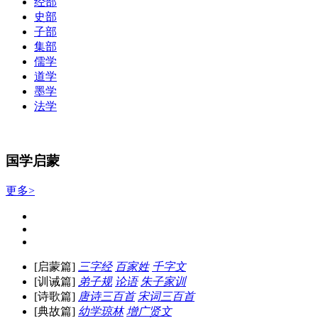
经部
史部
子部
集部
儒学
道学
墨学
法学
国学启蒙
更多>
[启蒙篇]
三字经
百家姓
千字文
[训诫篇]
弟子规
论语
朱子家训
[诗歌篇]
唐诗三百首
宋词三百首
[典故篇]
幼学琼林
增广贤文