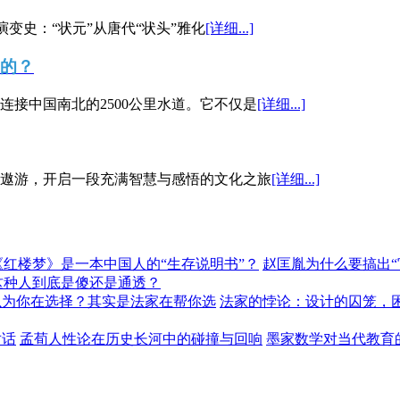
演变史：“状元”从唐代“状头”雅化
[详细...]
”的？
接中国南北的2500公里水道。它不仅是
[详细...]
遨游，开启一段充满智慧与感悟的文化之旅
[详细...]
《红楼梦》是一本中国人的“生存说明书”？
赵匡胤为什么要搞出
这种人到底是傻还是通透？
以为你在选择？其实是法家在帮你选
法家的悖论：设计的囚笼，
对话
孟荀人性论在历史长河中的碰撞与回响
墨家数学对当代教育