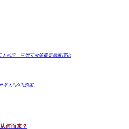
天人感应、三纲五常等重要儒家理论
“圣人”的思想家。
竟从何而来？