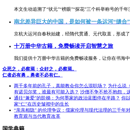
本文生动追溯了“状元”“榜眼”“探花”三个科举称号的千年
南北差异巨大的中国，是如何被一条运河“缝合
京杭大运河自春秋始建，经隋代贯通、元代取直，形成了连
十万册中华古籍，免费畅读开启智慧之旅
我们提供十万册中华古籍的免费畅读服务，让你在书海中
众恶之，必察焉；众好之，必察焉。
仁者必有勇，勇者不必有仁。
两千多年前的孔子，真能教会你怎么混职场？
为什么说
有诺贝尔奖，谁最有可能入选？
沙僧不争不抢不抱怨，
通往“兼爱”的阶梯：为何墨家的政治蓝图停在半路？
你
家“仁”在历史皱褶中的生长
“亲亲相隐” 的伦理争议：儒家伦理与现代法理的三千年
教育观与当代教育改革
国学典籍