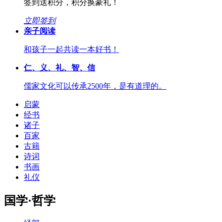
签到送积分，积分换豪礼！
立即签到
亲子阅读
和孩子一起共读一本好书！
仁、义、礼、智、信
儒家文化可以传承2500年，是有道理的。
启蒙
经书
诸子
百家
古籍
诗词
书画
礼仪
国学·哲学