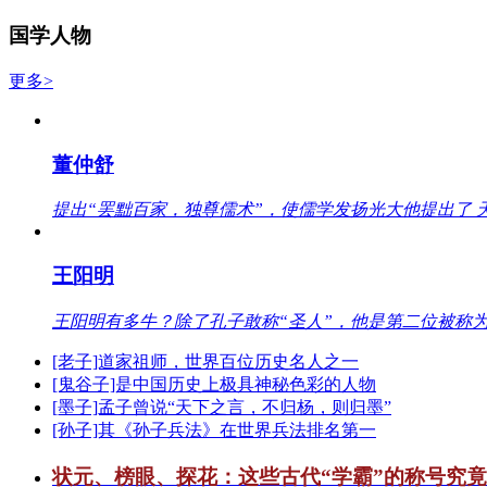
国学人物
更多>
董仲舒
提出“罢黜百家，独尊儒术”，使儒学发扬光大他提出了 
王阳明
王阳明有多牛？除了孔子敢称“圣人”，他是第二位被称为
[老子]道家祖师，世界百位历史名人之一
[鬼谷子]是中国历史上极具神秘色彩的人物
[墨子]孟子曾说“天下之言，不归杨，则归墨”
[孙子]其《孙子兵法》在世界兵法排名第一
状元、榜眼、探花：这些古代“学霸”的称号究