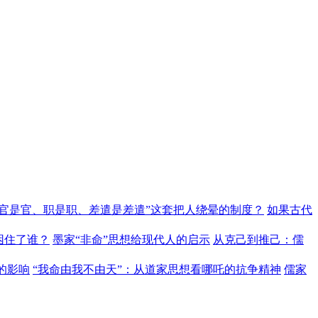
“官是官、职是职、差遣是差遣”这套把人绕晕的制度？
如果古代
困住了谁？
墨家“非命”思想给现代人的启示
从克己到推己：儒
的影响
“我命由我不由天”：从道家思想看哪吒的抗争精神
儒家