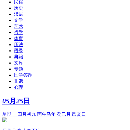
民俗
历史
汉语
文学
艺术
哲学
体育
历法
语录
典籍
文库
专题
国学答题
非遗
心理
05
月
25
日
星期一 四月初九 丙午马年 癸巳月 己亥日