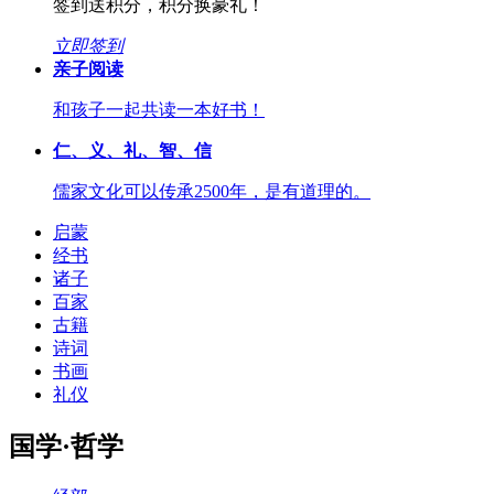
签到送积分，积分换豪礼！
立即签到
亲子阅读
和孩子一起共读一本好书！
仁、义、礼、智、信
儒家文化可以传承2500年，是有道理的。
启蒙
经书
诸子
百家
古籍
诗词
书画
礼仪
国学·哲学