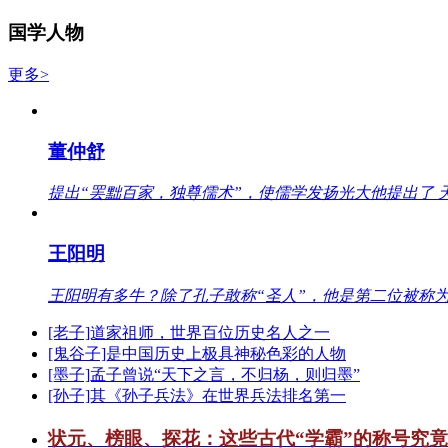
国学人物
更多>
董仲舒
提出“罢黜百家，独尊儒术”，使儒学发扬光大他提出了 
王阳明
王阳明有多牛？除了孔子敢称“圣人”，他是第二位被称为
[老子]道家祖师，世界百位历史名人之一
[鬼谷子]是中国历史上极具神秘色彩的人物
[墨子]孟子曾说“天下之言，不归杨，则归墨”
[孙子]其《孙子兵法》在世界兵法排名第一
状元、榜眼、探花：这些古代“学霸”的称号究