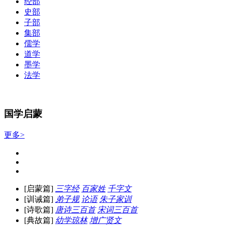
经部
史部
子部
集部
儒学
道学
墨学
法学
国学启蒙
更多>
[启蒙篇]
三字经
百家姓
千字文
[训诫篇]
弟子规
论语
朱子家训
[诗歌篇]
唐诗三百首
宋词三百首
[典故篇]
幼学琼林
增广贤文