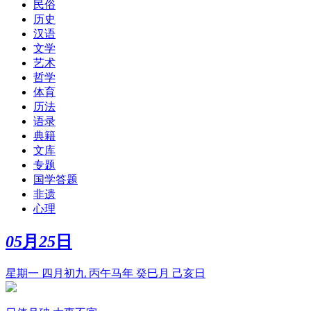
民俗
历史
汉语
文学
艺术
哲学
体育
历法
语录
典籍
文库
专题
国学答题
非遗
心理
05
月
25
日
星期一 四月初九 丙午马年 癸巳月 己亥日