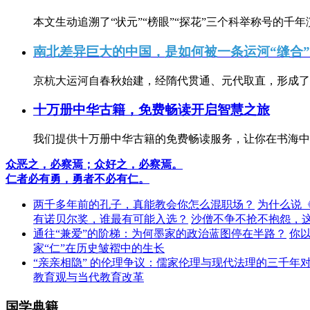
本文生动追溯了“状元”“榜眼”“探花”三个科举称号的千年
南北差异巨大的中国，是如何被一条运河“缝合
京杭大运河自春秋始建，经隋代贯通、元代取直，形成了连
十万册中华古籍，免费畅读开启智慧之旅
我们提供十万册中华古籍的免费畅读服务，让你在书海中
众恶之，必察焉；众好之，必察焉。
仁者必有勇，勇者不必有仁。
两千多年前的孔子，真能教会你怎么混职场？
为什么说
有诺贝尔奖，谁最有可能入选？
沙僧不争不抢不抱怨，
通往“兼爱”的阶梯：为何墨家的政治蓝图停在半路？
你
家“仁”在历史皱褶中的生长
“亲亲相隐” 的伦理争议：儒家伦理与现代法理的三千年
教育观与当代教育改革
国学典籍