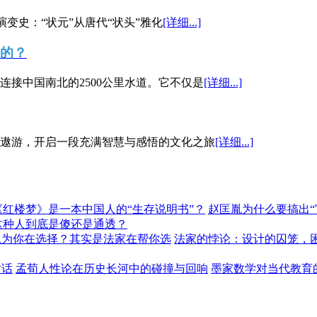
演变史：“状元”从唐代“状头”雅化
[详细...]
”的？
接中国南北的2500公里水道。它不仅是
[详细...]
遨游，开启一段充满智慧与感悟的文化之旅
[详细...]
《红楼梦》是一本中国人的“生存说明书”？
赵匡胤为什么要搞出
这种人到底是傻还是通透？
以为你在选择？其实是法家在帮你选
法家的悖论：设计的囚笼，
对话
孟荀人性论在历史长河中的碰撞与回响
墨家数学对当代教育