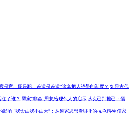
“官是官、职是职、差遣是差遣”这套把人绕晕的制度？
如果古代
困住了谁？
墨家“非命”思想给现代人的启示
从克己到推己：儒
的影响
“我命由我不由天”：从道家思想看哪吒的抗争精神
儒家