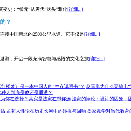
演变史：“状元”从唐代“状头”雅化
[详细...]
”的？
接中国南北的2500公里水道。它不仅是
[详细...]
遨游，开启一段充满智慧与感悟的文化之旅
[详细...]
《红楼梦》是一本中国人的“生存说明书”？
赵匡胤为什么要搞出
这种人到底是傻还是通透？
以为你在选择？其实是法家在帮你选
法家的悖论：设计的囚笼，
对话
孟荀人性论在历史长河中的碰撞与回响
墨家数学对当代教育