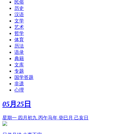
民俗
历史
汉语
文学
艺术
哲学
体育
历法
语录
典籍
文库
专题
国学答题
非遗
心理
05
月
25
日
星期一 四月初九 丙午马年 癸巳月 己亥日