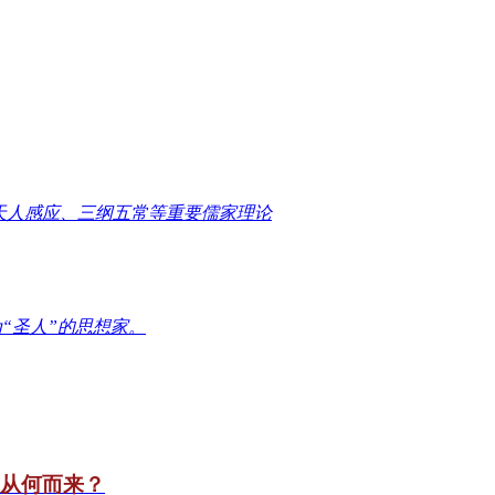
天人感应、三纲五常等重要儒家理论
“圣人”的思想家。
竟从何而来？