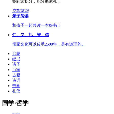
签到送积分，积分换豪礼！
立即签到
亲子阅读
和孩子一起共读一本好书！
仁、义、礼、智、信
儒家文化可以传承2500年，是有道理的。
启蒙
经书
诸子
百家
古籍
诗词
书画
礼仪
国学·哲学