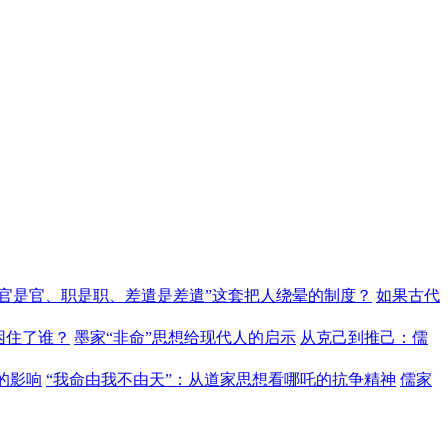
“官是官、职是职、差遣是差遣”这套把人绕晕的制度？
如果古代
困住了谁？
墨家“非命”思想给现代人的启示
从克己到推己：儒
的影响
“我命由我不由天”：从道家思想看哪吒的抗争精神
儒家