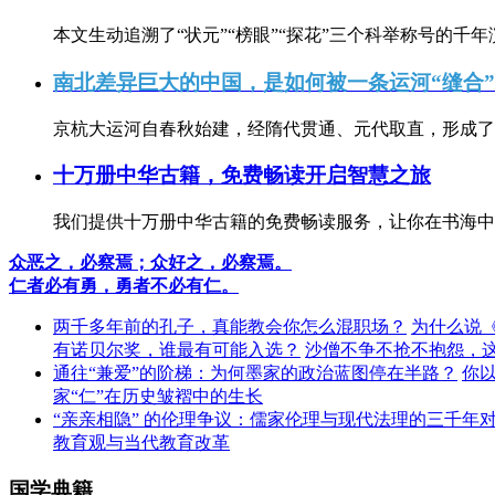
本文生动追溯了“状元”“榜眼”“探花”三个科举称号的千年
南北差异巨大的中国，是如何被一条运河“缝合
京杭大运河自春秋始建，经隋代贯通、元代取直，形成了连
十万册中华古籍，免费畅读开启智慧之旅
我们提供十万册中华古籍的免费畅读服务，让你在书海中
众恶之，必察焉；众好之，必察焉。
仁者必有勇，勇者不必有仁。
两千多年前的孔子，真能教会你怎么混职场？
为什么说
有诺贝尔奖，谁最有可能入选？
沙僧不争不抢不抱怨，
通往“兼爱”的阶梯：为何墨家的政治蓝图停在半路？
你
家“仁”在历史皱褶中的生长
“亲亲相隐” 的伦理争议：儒家伦理与现代法理的三千年
教育观与当代教育改革
国学典籍