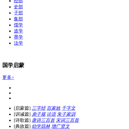
经部
史部
子部
集部
儒学
道学
墨学
法学
国学启蒙
更多>
[启蒙篇]
三字经
百家姓
千字文
[训诫篇]
弟子规
论语
朱子家训
[诗歌篇]
唐诗三百首
宋词三百首
[典故篇]
幼学琼林
增广贤文