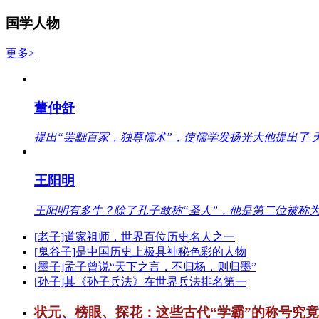
国学人物
更多>
董仲舒
提出“罢黜百家，独尊儒术”，使儒学发扬光大他提出了 
王阳明
王阳明有多牛？除了孔子敢称“圣人”，他是第二位被称为
[老子]道家祖师，世界百位历史名人之一
[鬼谷子]是中国历史上极具神秘色彩的人物
[墨子]孟子曾说“天下之言，不归杨，则归墨”
[孙子]其《孙子兵法》在世界兵法排名第一
状元、榜眼、探花：这些古代“学霸”的称号究