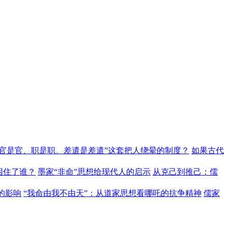
“官是官、职是职、差遣是差遣”这套把人绕晕的制度？
如果古代
困住了谁？
墨家“非命”思想给现代人的启示
从克己到推己：儒
的影响
“我命由我不由天”：从道家思想看哪吒的抗争精神
儒家