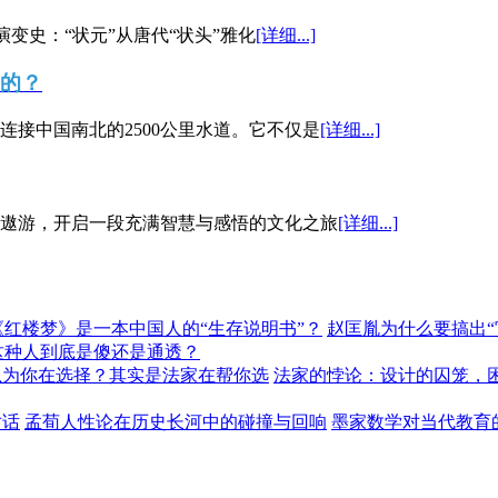
演变史：“状元”从唐代“状头”雅化
[详细...]
”的？
接中国南北的2500公里水道。它不仅是
[详细...]
遨游，开启一段充满智慧与感悟的文化之旅
[详细...]
《红楼梦》是一本中国人的“生存说明书”？
赵匡胤为什么要搞出
这种人到底是傻还是通透？
以为你在选择？其实是法家在帮你选
法家的悖论：设计的囚笼，
对话
孟荀人性论在历史长河中的碰撞与回响
墨家数学对当代教育