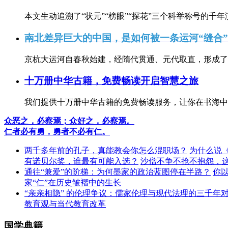
本文生动追溯了“状元”“榜眼”“探花”三个科举称号的千年
南北差异巨大的中国，是如何被一条运河“缝合
京杭大运河自春秋始建，经隋代贯通、元代取直，形成了连
十万册中华古籍，免费畅读开启智慧之旅
我们提供十万册中华古籍的免费畅读服务，让你在书海中
众恶之，必察焉；众好之，必察焉。
仁者必有勇，勇者不必有仁。
两千多年前的孔子，真能教会你怎么混职场？
为什么说
有诺贝尔奖，谁最有可能入选？
沙僧不争不抢不抱怨，
通往“兼爱”的阶梯：为何墨家的政治蓝图停在半路？
你
家“仁”在历史皱褶中的生长
“亲亲相隐” 的伦理争议：儒家伦理与现代法理的三千年
教育观与当代教育改革
国学典籍