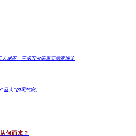
天人感应、三纲五常等重要儒家理论
“圣人”的思想家。
竟从何而来？