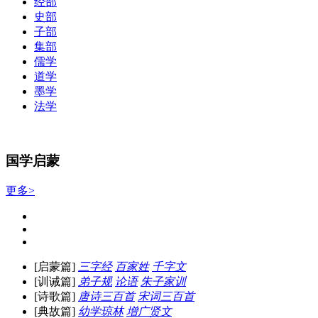
经部
史部
子部
集部
儒学
道学
墨学
法学
国学启蒙
更多>
[启蒙篇]
三字经
百家姓
千字文
[训诫篇]
弟子规
论语
朱子家训
[诗歌篇]
唐诗三百首
宋词三百首
[典故篇]
幼学琼林
增广贤文