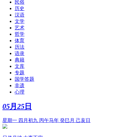
民俗
历史
汉语
文学
艺术
哲学
体育
历法
语录
典籍
文库
专题
国学答题
非遗
心理
05
月
25
日
星期一 四月初九 丙午马年 癸巳月 己亥日