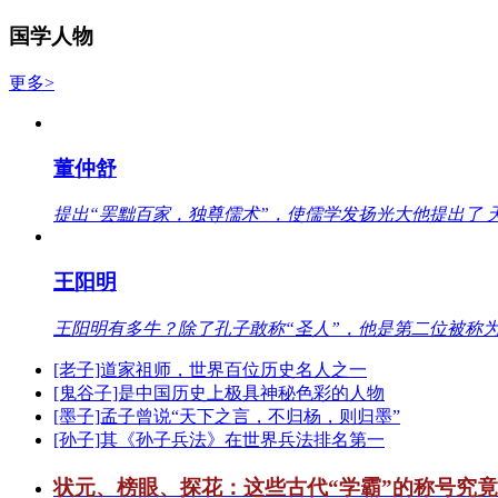
国学人物
更多>
董仲舒
提出“罢黜百家，独尊儒术”，使儒学发扬光大他提出了 
王阳明
王阳明有多牛？除了孔子敢称“圣人”，他是第二位被称为
[老子]道家祖师，世界百位历史名人之一
[鬼谷子]是中国历史上极具神秘色彩的人物
[墨子]孟子曾说“天下之言，不归杨，则归墨”
[孙子]其《孙子兵法》在世界兵法排名第一
状元、榜眼、探花：这些古代“学霸”的称号究