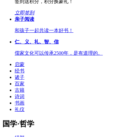
签到送积分，积分换豪礼！
立即签到
亲子阅读
和孩子一起共读一本好书！
仁、义、礼、智、信
儒家文化可以传承2500年，是有道理的。
启蒙
经书
诸子
百家
古籍
诗词
书画
礼仪
国学·哲学