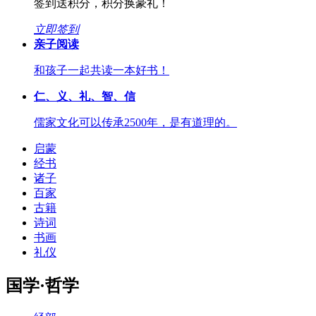
签到送积分，积分换豪礼！
立即签到
亲子阅读
和孩子一起共读一本好书！
仁、义、礼、智、信
儒家文化可以传承2500年，是有道理的。
启蒙
经书
诸子
百家
古籍
诗词
书画
礼仪
国学·哲学