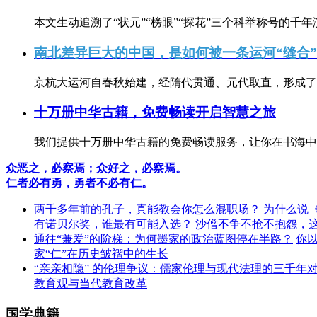
本文生动追溯了“状元”“榜眼”“探花”三个科举称号的千年
南北差异巨大的中国，是如何被一条运河“缝合
京杭大运河自春秋始建，经隋代贯通、元代取直，形成了连
十万册中华古籍，免费畅读开启智慧之旅
我们提供十万册中华古籍的免费畅读服务，让你在书海中
众恶之，必察焉；众好之，必察焉。
仁者必有勇，勇者不必有仁。
两千多年前的孔子，真能教会你怎么混职场？
为什么说
有诺贝尔奖，谁最有可能入选？
沙僧不争不抢不抱怨，
通往“兼爱”的阶梯：为何墨家的政治蓝图停在半路？
你
家“仁”在历史皱褶中的生长
“亲亲相隐” 的伦理争议：儒家伦理与现代法理的三千年
教育观与当代教育改革
国学典籍