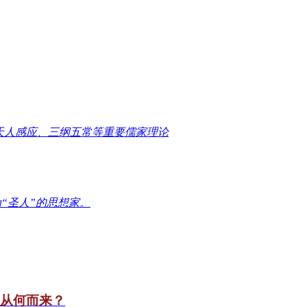
天人感应、三纲五常等重要儒家理论
“圣人”的思想家。
竟从何而来？