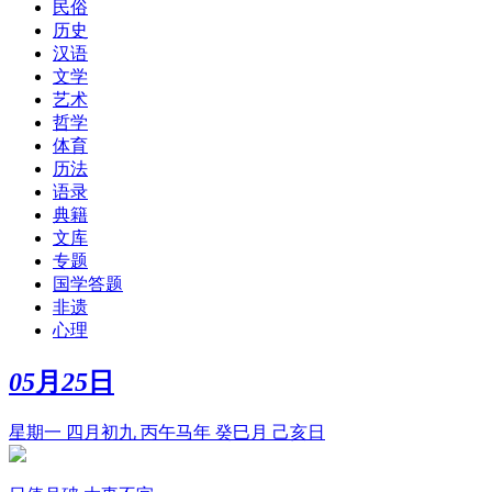
民俗
历史
汉语
文学
艺术
哲学
体育
历法
语录
典籍
文库
专题
国学答题
非遗
心理
05
月
25
日
星期一 四月初九 丙午马年 癸巳月 己亥日