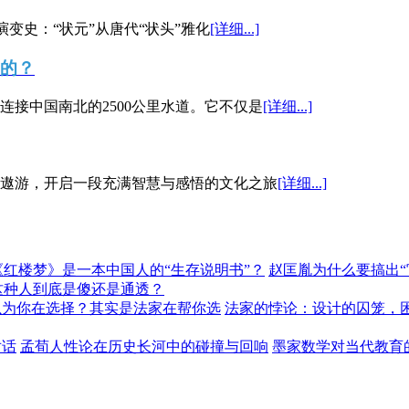
演变史：“状元”从唐代“状头”雅化
[详细...]
”的？
接中国南北的2500公里水道。它不仅是
[详细...]
遨游，开启一段充满智慧与感悟的文化之旅
[详细...]
《红楼梦》是一本中国人的“生存说明书”？
赵匡胤为什么要搞出
这种人到底是傻还是通透？
以为你在选择？其实是法家在帮你选
法家的悖论：设计的囚笼，
对话
孟荀人性论在历史长河中的碰撞与回响
墨家数学对当代教育