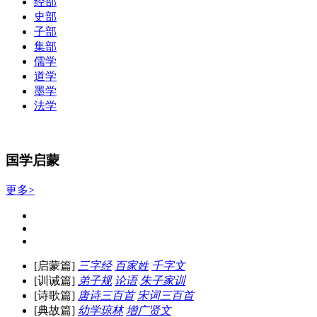
经部
史部
子部
集部
儒学
道学
墨学
法学
国学启蒙
更多>
[启蒙篇]
三字经
百家姓
千字文
[训诫篇]
弟子规
论语
朱子家训
[诗歌篇]
唐诗三百首
宋词三百首
[典故篇]
幼学琼林
增广贤文