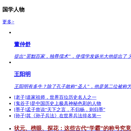
国学人物
更多>
董仲舒
提出“罢黜百家，独尊儒术”，使儒学发扬光大他提出了 
王阳明
王阳明有多牛？除了孔子敢称“圣人”，他是第二位被称为
[老子]道家祖师，世界百位历史名人之一
[鬼谷子]是中国历史上极具神秘色彩的人物
[墨子]孟子曾说“天下之言，不归杨，则归墨”
[孙子]其《孙子兵法》在世界兵法排名第一
状元、榜眼、探花：这些古代“学霸”的称号究