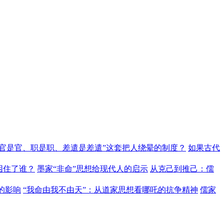
“官是官、职是职、差遣是差遣”这套把人绕晕的制度？
如果古代
困住了谁？
墨家“非命”思想给现代人的启示
从克己到推己：儒
的影响
“我命由我不由天”：从道家思想看哪吒的抗争精神
儒家