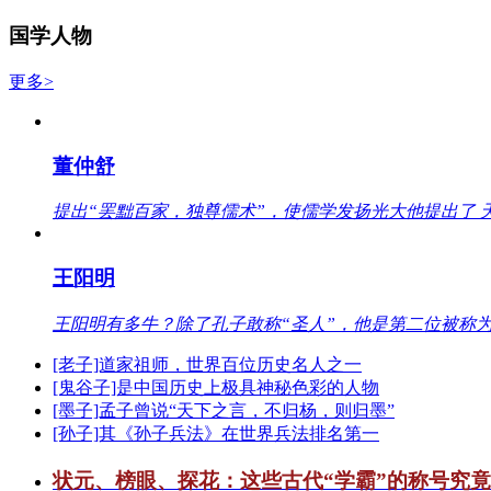
国学人物
更多>
董仲舒
提出“罢黜百家，独尊儒术”，使儒学发扬光大他提出了 
王阳明
王阳明有多牛？除了孔子敢称“圣人”，他是第二位被称为
[老子]道家祖师，世界百位历史名人之一
[鬼谷子]是中国历史上极具神秘色彩的人物
[墨子]孟子曾说“天下之言，不归杨，则归墨”
[孙子]其《孙子兵法》在世界兵法排名第一
状元、榜眼、探花：这些古代“学霸”的称号究