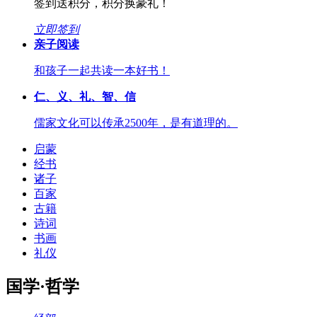
签到送积分，积分换豪礼！
立即签到
亲子阅读
和孩子一起共读一本好书！
仁、义、礼、智、信
儒家文化可以传承2500年，是有道理的。
启蒙
经书
诸子
百家
古籍
诗词
书画
礼仪
国学·哲学