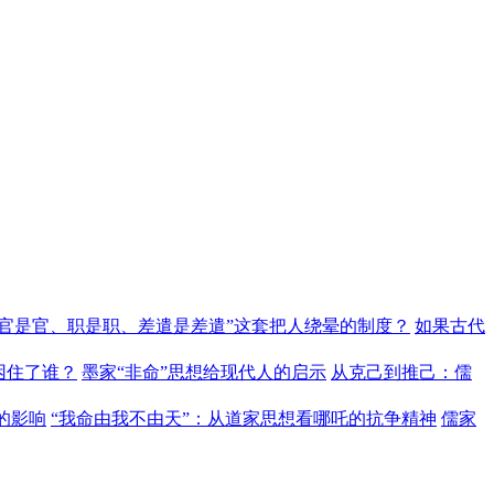
“官是官、职是职、差遣是差遣”这套把人绕晕的制度？
如果古代
困住了谁？
墨家“非命”思想给现代人的启示
从克己到推己：儒
的影响
“我命由我不由天”：从道家思想看哪吒的抗争精神
儒家