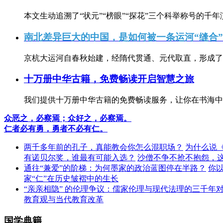
本文生动追溯了“状元”“榜眼”“探花”三个科举称号的千年
南北差异巨大的中国，是如何被一条运河“缝合
京杭大运河自春秋始建，经隋代贯通、元代取直，形成了连
十万册中华古籍，免费畅读开启智慧之旅
我们提供十万册中华古籍的免费畅读服务，让你在书海中
众恶之，必察焉；众好之，必察焉。
仁者必有勇，勇者不必有仁。
两千多年前的孔子，真能教会你怎么混职场？
为什么说
有诺贝尔奖，谁最有可能入选？
沙僧不争不抢不抱怨，
通往“兼爱”的阶梯：为何墨家的政治蓝图停在半路？
你
家“仁”在历史皱褶中的生长
“亲亲相隐” 的伦理争议：儒家伦理与现代法理的三千年
教育观与当代教育改革
国学典籍