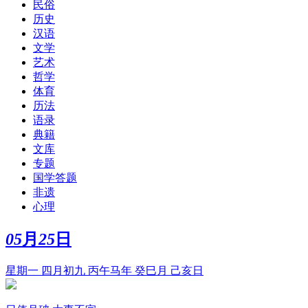
民俗
历史
汉语
文学
艺术
哲学
体育
历法
语录
典籍
文库
专题
国学答题
非遗
心理
05
月
25
日
星期一 四月初九 丙午马年 癸巳月 己亥日