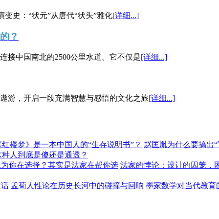
演变史：“状元”从唐代“状头”雅化
[详细...]
”的？
接中国南北的2500公里水道。它不仅是
[详细...]
遨游，开启一段充满智慧与感悟的文化之旅
[详细...]
《红楼梦》是一本中国人的“生存说明书”？
赵匡胤为什么要搞出
这种人到底是傻还是通透？
以为你在选择？其实是法家在帮你选
法家的悖论：设计的囚笼，
对话
孟荀人性论在历史长河中的碰撞与回响
墨家数学对当代教育