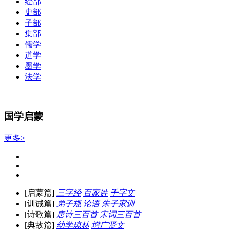
经部
史部
子部
集部
儒学
道学
墨学
法学
国学启蒙
更多>
[启蒙篇]
三字经
百家姓
千字文
[训诫篇]
弟子规
论语
朱子家训
[诗歌篇]
唐诗三百首
宋词三百首
[典故篇]
幼学琼林
增广贤文