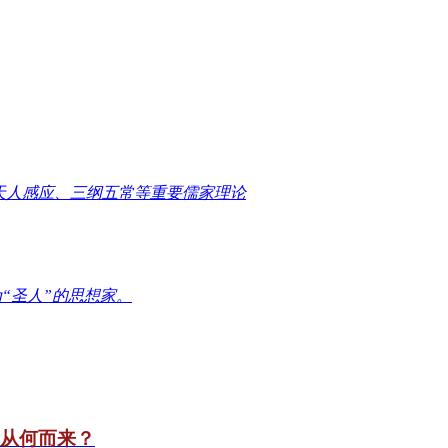
天人感应、三纲五常等重要儒家理论
“圣人”的思想家。
竟从何而来？