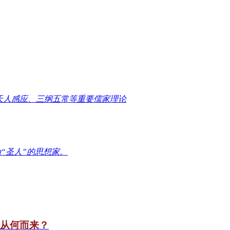
天人感应、三纲五常等重要儒家理论
“圣人”的思想家。
竟从何而来？