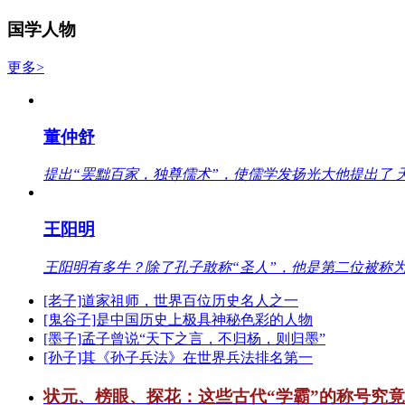
国学人物
更多>
董仲舒
提出“罢黜百家，独尊儒术”，使儒学发扬光大他提出了 
王阳明
王阳明有多牛？除了孔子敢称“圣人”，他是第二位被称为
[老子]道家祖师，世界百位历史名人之一
[鬼谷子]是中国历史上极具神秘色彩的人物
[墨子]孟子曾说“天下之言，不归杨，则归墨”
[孙子]其《孙子兵法》在世界兵法排名第一
状元、榜眼、探花：这些古代“学霸”的称号究