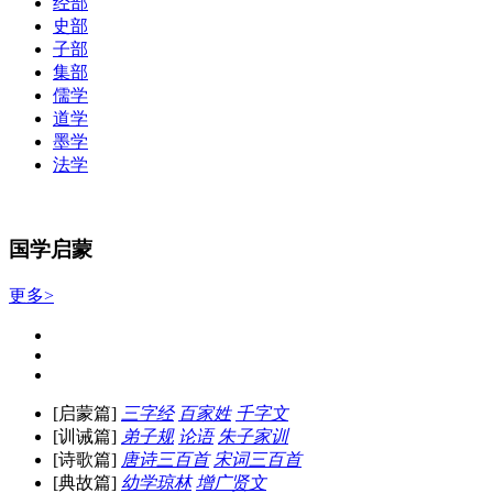
经部
史部
子部
集部
儒学
道学
墨学
法学
国学启蒙
更多>
[启蒙篇]
三字经
百家姓
千字文
[训诫篇]
弟子规
论语
朱子家训
[诗歌篇]
唐诗三百首
宋词三百首
[典故篇]
幼学琼林
增广贤文