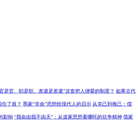
“官是官、职是职、差遣是差遣”这套把人绕晕的制度？
如果古代
困住了谁？
墨家“非命”思想给现代人的启示
从克己到推己：儒
的影响
“我命由我不由天”：从道家思想看哪吒的抗争精神
儒家