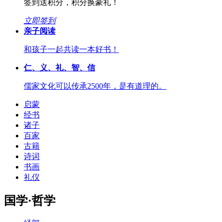
签到送积分，积分换豪礼！
立即签到
亲子阅读
和孩子一起共读一本好书！
仁、义、礼、智、信
儒家文化可以传承2500年，是有道理的。
启蒙
经书
诸子
百家
古籍
诗词
书画
礼仪
国学·哲学