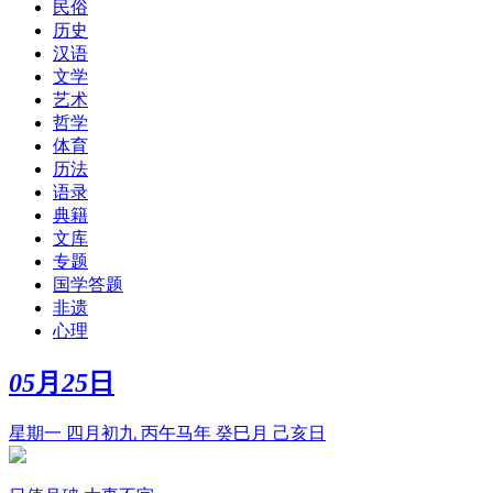
民俗
历史
汉语
文学
艺术
哲学
体育
历法
语录
典籍
文库
专题
国学答题
非遗
心理
05
月
25
日
星期一 四月初九 丙午马年 癸巳月 己亥日