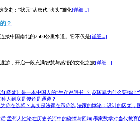
演变史：“状元”从唐代“状头”雅化
[详细...]
”的？
接中国南北的2500公里水道。它不仅是
[详细...]
遨游，开启一段充满智慧与感悟的文化之旅
[详细...]
《红楼梦》是一本中国人的“生存说明书”？
赵匡胤为什么要搞出
这种人到底是傻还是通透？
以为你在选择？其实是法家在帮你选
法家的悖论：设计的囚笼，
对话
孟荀人性论在历史长河中的碰撞与回响
墨家数学对当代教育