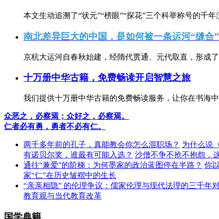
本文生动追溯了“状元”“榜眼”“探花”三个科举称号的千年
南北差异巨大的中国，是如何被一条运河“缝合
京杭大运河自春秋始建，经隋代贯通、元代取直，形成了连
十万册中华古籍，免费畅读开启智慧之旅
我们提供十万册中华古籍的免费畅读服务，让你在书海中
众恶之，必察焉；众好之，必察焉。
仁者必有勇，勇者不必有仁。
两千多年前的孔子，真能教会你怎么混职场？
为什么说
有诺贝尔奖，谁最有可能入选？
沙僧不争不抢不抱怨，
通往“兼爱”的阶梯：为何墨家的政治蓝图停在半路？
你
家“仁”在历史皱褶中的生长
“亲亲相隐” 的伦理争议：儒家伦理与现代法理的三千年
教育观与当代教育改革
国学典籍