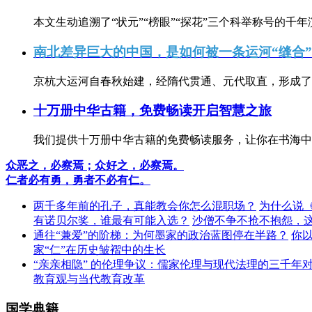
本文生动追溯了“状元”“榜眼”“探花”三个科举称号的千年
南北差异巨大的中国，是如何被一条运河“缝合
京杭大运河自春秋始建，经隋代贯通、元代取直，形成了连
十万册中华古籍，免费畅读开启智慧之旅
我们提供十万册中华古籍的免费畅读服务，让你在书海中
众恶之，必察焉；众好之，必察焉。
仁者必有勇，勇者不必有仁。
两千多年前的孔子，真能教会你怎么混职场？
为什么说
有诺贝尔奖，谁最有可能入选？
沙僧不争不抢不抱怨，
通往“兼爱”的阶梯：为何墨家的政治蓝图停在半路？
你
家“仁”在历史皱褶中的生长
“亲亲相隐” 的伦理争议：儒家伦理与现代法理的三千年
教育观与当代教育改革
国学典籍