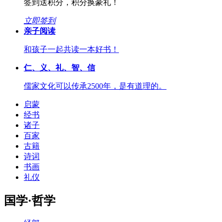
签到送积分，积分换豪礼！
立即签到
亲子阅读
和孩子一起共读一本好书！
仁、义、礼、智、信
儒家文化可以传承2500年，是有道理的。
启蒙
经书
诸子
百家
古籍
诗词
书画
礼仪
国学·哲学