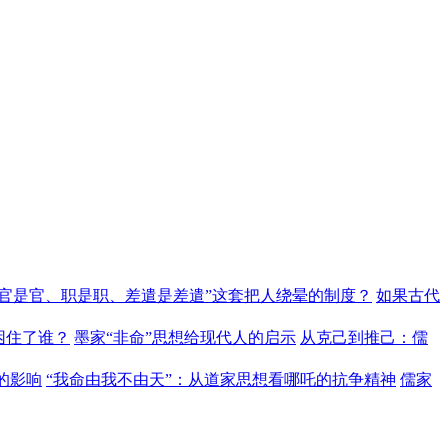
“官是官、职是职、差遣是差遣”这套把人绕晕的制度？
如果古代
困住了谁？
墨家“非命”思想给现代人的启示
从克己到推己：儒
的影响
“我命由我不由天”：从道家思想看哪吒的抗争精神
儒家