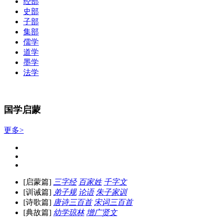
经部
史部
子部
集部
儒学
道学
墨学
法学
国学启蒙
更多>
[启蒙篇]
三字经
百家姓
千字文
[训诫篇]
弟子规
论语
朱子家训
[诗歌篇]
唐诗三百首
宋词三百首
[典故篇]
幼学琼林
增广贤文