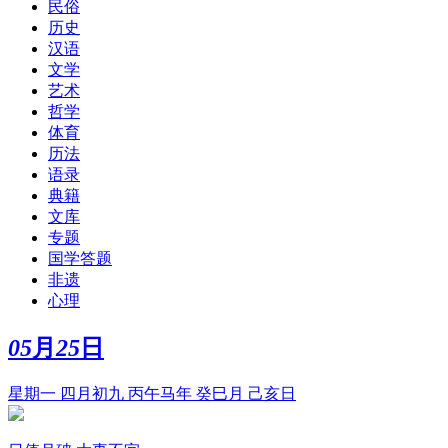
民俗
历史
汉语
文学
艺术
哲学
体育
历法
语录
典籍
文库
专题
国学答题
非遗
心理
05
月
25
日
星期一 四月初九 丙午马年 癸巳月 己亥日