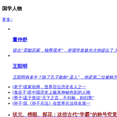
国学人物
更多>
董仲舒
提出“罢黜百家，独尊儒术”，使儒学发扬光大他提出了 
王阳明
王阳明有多牛？除了孔子敢称“圣人”，他是第二位被称为
[老子]道家祖师，世界百位历史名人之一
[鬼谷子]是中国历史上极具神秘色彩的人物
[墨子]孟子曾说“天下之言，不归杨，则归墨”
[孙子]其《孙子兵法》在世界兵法排名第一
状元、榜眼、探花：这些古代“学霸”的称号究