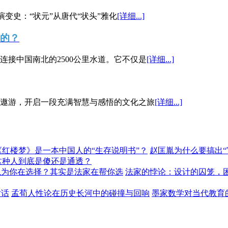
演变史：“状元”从唐代“状头”雅化
[详细...]
”的？
接中国南北的2500公里水道。它不仅是
[详细...]
遨游，开启一段充满智慧与感悟的文化之旅
[详细...]
《红楼梦》是一本中国人的“生存说明书”？
赵匡胤为什么要搞出
这种人到底是傻还是通透？
以为你在选择？其实是法家在帮你选
法家的悖论：设计的囚笼，
对话
孟荀人性论在历史长河中的碰撞与回响
墨家数学对当代教育