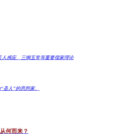
天人感应、三纲五常等重要儒家理论
“圣人”的思想家。
竟从何而来？