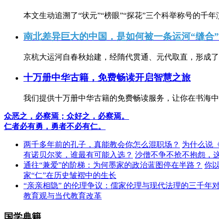
本文生动追溯了“状元”“榜眼”“探花”三个科举称号的千年
南北差异巨大的中国，是如何被一条运河“缝合
京杭大运河自春秋始建，经隋代贯通、元代取直，形成了连
十万册中华古籍，免费畅读开启智慧之旅
我们提供十万册中华古籍的免费畅读服务，让你在书海中
众恶之，必察焉；众好之，必察焉。
仁者必有勇，勇者不必有仁。
两千多年前的孔子，真能教会你怎么混职场？
为什么说
有诺贝尔奖，谁最有可能入选？
沙僧不争不抢不抱怨，
通往“兼爱”的阶梯：为何墨家的政治蓝图停在半路？
你
家“仁”在历史皱褶中的生长
“亲亲相隐” 的伦理争议：儒家伦理与现代法理的三千年
教育观与当代教育改革
国学典籍