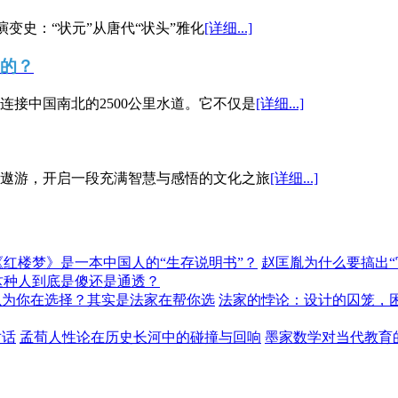
演变史：“状元”从唐代“状头”雅化
[详细...]
”的？
接中国南北的2500公里水道。它不仅是
[详细...]
遨游，开启一段充满智慧与感悟的文化之旅
[详细...]
《红楼梦》是一本中国人的“生存说明书”？
赵匡胤为什么要搞出
这种人到底是傻还是通透？
以为你在选择？其实是法家在帮你选
法家的悖论：设计的囚笼，
对话
孟荀人性论在历史长河中的碰撞与回响
墨家数学对当代教育