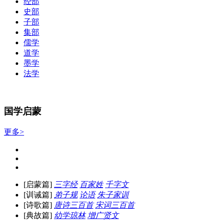
经部
史部
子部
集部
儒学
道学
墨学
法学
国学启蒙
更多>
[启蒙篇]
三字经
百家姓
千字文
[训诫篇]
弟子规
论语
朱子家训
[诗歌篇]
唐诗三百首
宋词三百首
[典故篇]
幼学琼林
增广贤文