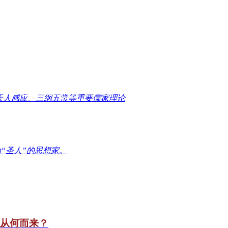
天人感应、三纲五常等重要儒家理论
“圣人”的思想家。
竟从何而来？