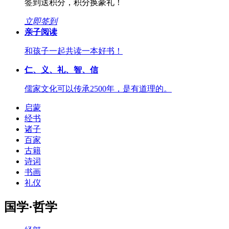
签到送积分，积分换豪礼！
立即签到
亲子阅读
和孩子一起共读一本好书！
仁、义、礼、智、信
儒家文化可以传承2500年，是有道理的。
启蒙
经书
诸子
百家
古籍
诗词
书画
礼仪
国学·哲学