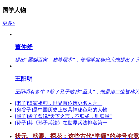
国学人物
更多>
董仲舒
提出“罢黜百家，独尊儒术”，使儒学发扬光大他提出了 
王阳明
王阳明有多牛？除了孔子敢称“圣人”，他是第二位被称为
[老子]道家祖师，世界百位历史名人之一
[鬼谷子]是中国历史上极具神秘色彩的人物
[墨子]孟子曾说“天下之言，不归杨，则归墨”
[孙子]其《孙子兵法》在世界兵法排名第一
状元、榜眼、探花：这些古代“学霸”的称号究