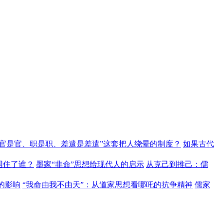
“官是官、职是职、差遣是差遣”这套把人绕晕的制度？
如果古代
困住了谁？
墨家“非命”思想给现代人的启示
从克己到推己：儒
的影响
“我命由我不由天”：从道家思想看哪吒的抗争精神
儒家