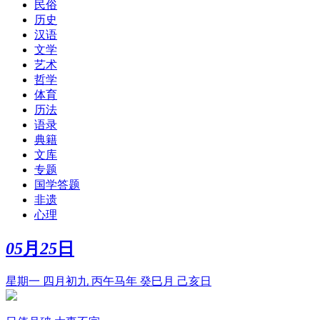
民俗
历史
汉语
文学
艺术
哲学
体育
历法
语录
典籍
文库
专题
国学答题
非遗
心理
05
月
25
日
星期一 四月初九 丙午马年 癸巳月 己亥日