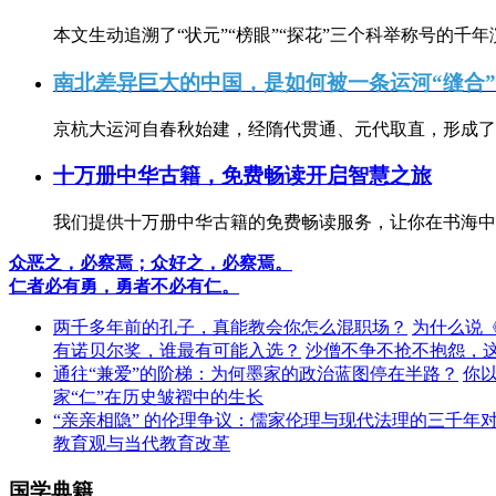
本文生动追溯了“状元”“榜眼”“探花”三个科举称号的千年
南北差异巨大的中国，是如何被一条运河“缝合
京杭大运河自春秋始建，经隋代贯通、元代取直，形成了连
十万册中华古籍，免费畅读开启智慧之旅
我们提供十万册中华古籍的免费畅读服务，让你在书海中
众恶之，必察焉；众好之，必察焉。
仁者必有勇，勇者不必有仁。
两千多年前的孔子，真能教会你怎么混职场？
为什么说
有诺贝尔奖，谁最有可能入选？
沙僧不争不抢不抱怨，
通往“兼爱”的阶梯：为何墨家的政治蓝图停在半路？
你
家“仁”在历史皱褶中的生长
“亲亲相隐” 的伦理争议：儒家伦理与现代法理的三千年
教育观与当代教育改革
国学典籍