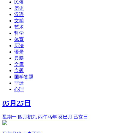
民俗
历史
汉语
文学
艺术
哲学
体育
历法
语录
典籍
文库
专题
国学答题
非遗
心理
05
月
25
日
星期一 四月初九 丙午马年 癸巳月 己亥日