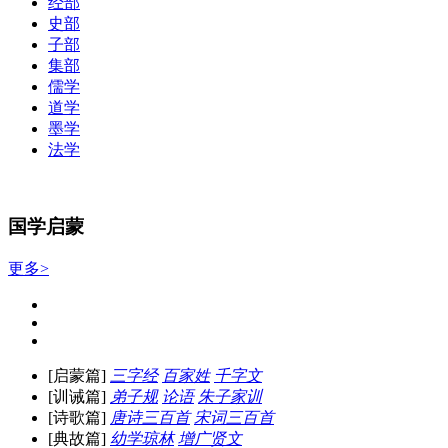
经部
史部
子部
集部
儒学
道学
墨学
法学
国学启蒙
更多>
[启蒙篇]
三字经
百家姓
千字文
[训诫篇]
弟子规
论语
朱子家训
[诗歌篇]
唐诗三百首
宋词三百首
[典故篇]
幼学琼林
增广贤文