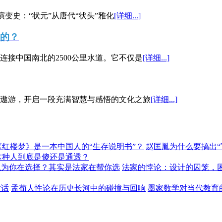
演变史：“状元”从唐代“状头”雅化
[详细...]
”的？
接中国南北的2500公里水道。它不仅是
[详细...]
遨游，开启一段充满智慧与感悟的文化之旅
[详细...]
《红楼梦》是一本中国人的“生存说明书”？
赵匡胤为什么要搞出
这种人到底是傻还是通透？
以为你在选择？其实是法家在帮你选
法家的悖论：设计的囚笼，
对话
孟荀人性论在历史长河中的碰撞与回响
墨家数学对当代教育