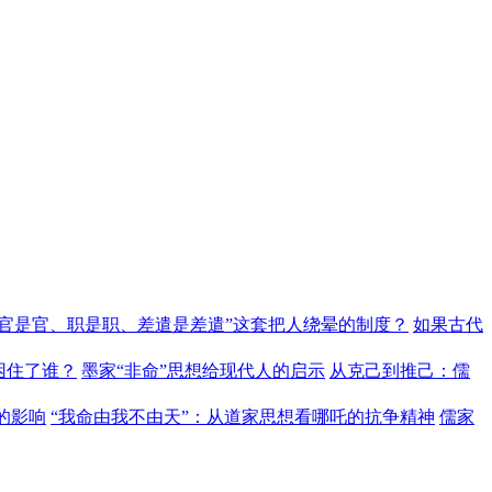
“官是官、职是职、差遣是差遣”这套把人绕晕的制度？
如果古代
困住了谁？
墨家“非命”思想给现代人的启示
从克己到推己：儒
的影响
“我命由我不由天”：从道家思想看哪吒的抗争精神
儒家