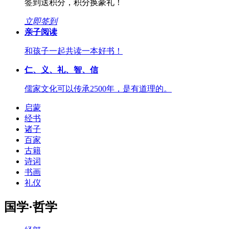
签到送积分，积分换豪礼！
立即签到
亲子阅读
和孩子一起共读一本好书！
仁、义、礼、智、信
儒家文化可以传承2500年，是有道理的。
启蒙
经书
诸子
百家
古籍
诗词
书画
礼仪
国学·哲学