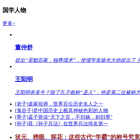
国学人物
更多>
董仲舒
提出“罢黜百家，独尊儒术”，使儒学发扬光大他提出了 
王阳明
王阳明有多牛？除了孔子敢称“圣人”，他是第二位被称为
[老子]道家祖师，世界百位历史名人之一
[鬼谷子]是中国历史上极具神秘色彩的人物
[墨子]孟子曾说“天下之言，不归杨，则归墨”
[孙子]其《孙子兵法》在世界兵法排名第一
状元、榜眼、探花：这些古代“学霸”的称号究