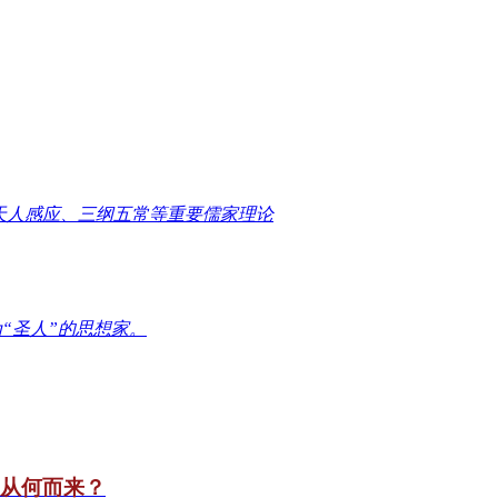
天人感应、三纲五常等重要儒家理论
“圣人”的思想家。
竟从何而来？