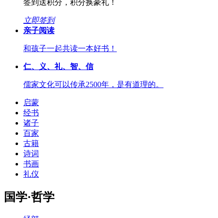
签到送积分，积分换豪礼！
立即签到
亲子阅读
和孩子一起共读一本好书！
仁、义、礼、智、信
儒家文化可以传承2500年，是有道理的。
启蒙
经书
诸子
百家
古籍
诗词
书画
礼仪
国学·哲学