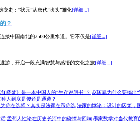
演变史：“状元”从唐代“状头”雅化
[详细...]
”的？
接中国南北的2500公里水道。它不仅是
[详细...]
遨游，开启一段充满智慧与感悟的文化之旅
[详细...]
《红楼梦》是一本中国人的“生存说明书”？
赵匡胤为什么要搞出
这种人到底是傻还是通透？
以为你在选择？其实是法家在帮你选
法家的悖论：设计的囚笼，
对话
孟荀人性论在历史长河中的碰撞与回响
墨家数学对当代教育