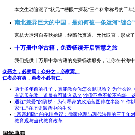
本文生动追溯了“状元”“榜眼”“探花”三个科举称号的千年
南北差异巨大的中国，是如何被一条运河“缝合
京杭大运河自春秋始建，经隋代贯通、元代取直，形成了连
十万册中华古籍，免费畅读开启智慧之旅
我们提供十万册中华古籍的免费畅读服务，让你在书海中
众恶之，必察焉；众好之，必察焉。
仁者必有勇，勇者不必有仁。
两千多年前的孔子，真能教会你怎么混职场？
为什么说
有诺贝尔奖，谁最有可能入选？
沙僧不争不抢不抱怨，
通往“兼爱”的阶梯：为何墨家的政治蓝图停在半路？
你
家“仁”在历史皱褶中的生长
“亲亲相隐” 的伦理争议：儒家伦理与现代法理的三千年
教育观与当代教育改革
国学典籍