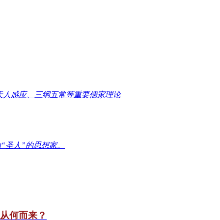
天人感应、三纲五常等重要儒家理论
“圣人”的思想家。
竟从何而来？