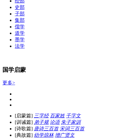
经部
史部
子部
集部
儒学
道学
墨学
法学
国学启蒙
更多>
[启蒙篇]
三字经
百家姓
千字文
[训诫篇]
弟子规
论语
朱子家训
[诗歌篇]
唐诗三百首
宋词三百首
[典故篇]
幼学琼林
增广贤文