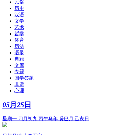
民俗
历史
汉语
文学
艺术
哲学
体育
历法
语录
典籍
文库
专题
国学答题
非遗
心理
05
月
25
日
星期一 四月初九 丙午马年 癸巳月 己亥日