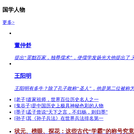
国学人物
更多>
董仲舒
提出“罢黜百家，独尊儒术”，使儒学发扬光大他提出了 
王阳明
王阳明有多牛？除了孔子敢称“圣人”，他是第二位被称为
[老子]道家祖师，世界百位历史名人之一
[鬼谷子]是中国历史上极具神秘色彩的人物
[墨子]孟子曾说“天下之言，不归杨，则归墨”
[孙子]其《孙子兵法》在世界兵法排名第一
状元、榜眼、探花：这些古代“学霸”的称号究