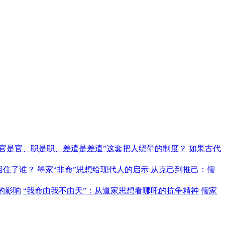
“官是官、职是职、差遣是差遣”这套把人绕晕的制度？
如果古代
困住了谁？
墨家“非命”思想给现代人的启示
从克己到推己：儒
的影响
“我命由我不由天”：从道家思想看哪吒的抗争精神
儒家