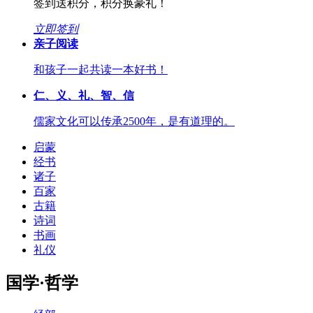
签到送积分，积分换豪礼！
立即签到
亲子阅读
和孩子一起共读一本好书！
仁、义、礼、智、信
儒家文化可以传承2500年，是有道理的。
启蒙
经书
诸子
百家
古籍
诗词
书画
礼仪
国学·哲学