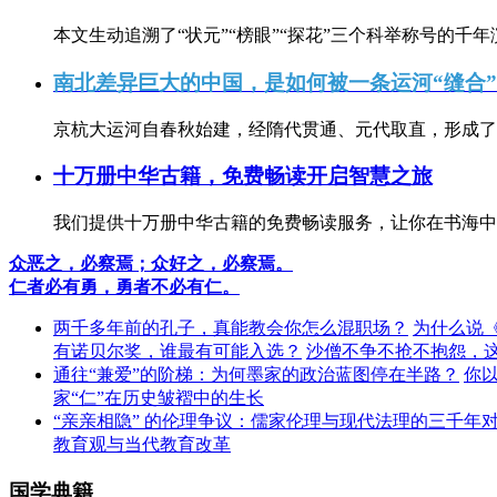
本文生动追溯了“状元”“榜眼”“探花”三个科举称号的千年
南北差异巨大的中国，是如何被一条运河“缝合
京杭大运河自春秋始建，经隋代贯通、元代取直，形成了连
十万册中华古籍，免费畅读开启智慧之旅
我们提供十万册中华古籍的免费畅读服务，让你在书海中
众恶之，必察焉；众好之，必察焉。
仁者必有勇，勇者不必有仁。
两千多年前的孔子，真能教会你怎么混职场？
为什么说
有诺贝尔奖，谁最有可能入选？
沙僧不争不抢不抱怨，
通往“兼爱”的阶梯：为何墨家的政治蓝图停在半路？
你
家“仁”在历史皱褶中的生长
“亲亲相隐” 的伦理争议：儒家伦理与现代法理的三千年
教育观与当代教育改革
国学典籍