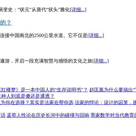
演变史：“状元”从唐代“状头”雅化
[详细...]
”的？
接中国南北的2500公里水道。它不仅是
[详细...]
遨游，开启一段充满智慧与感悟的文化之旅
[详细...]
《红楼梦》是一本中国人的“生存说明书”？
赵匡胤为什么要搞出
这种人到底是傻还是通透？
以为你在选择？其实是法家在帮你选
法家的悖论：设计的囚笼，
对话
孟荀人性论在历史长河中的碰撞与回响
墨家数学对当代教育