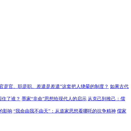
“官是官、职是职、差遣是差遣”这套把人绕晕的制度？
如果古代
困住了谁？
墨家“非命”思想给现代人的启示
从克己到推己：儒
的影响
“我命由我不由天”：从道家思想看哪吒的抗争精神
儒家