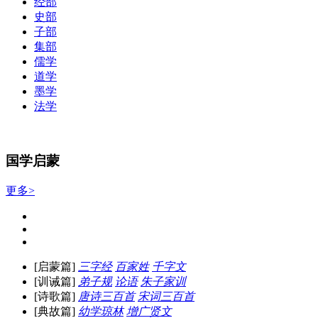
经部
史部
子部
集部
儒学
道学
墨学
法学
国学启蒙
更多>
[启蒙篇]
三字经
百家姓
千字文
[训诫篇]
弟子规
论语
朱子家训
[诗歌篇]
唐诗三百首
宋词三百首
[典故篇]
幼学琼林
增广贤文