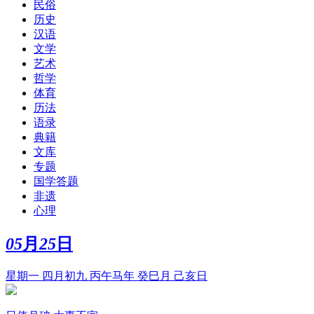
民俗
历史
汉语
文学
艺术
哲学
体育
历法
语录
典籍
文库
专题
国学答题
非遗
心理
05
月
25
日
星期一 四月初九 丙午马年 癸巳月 己亥日