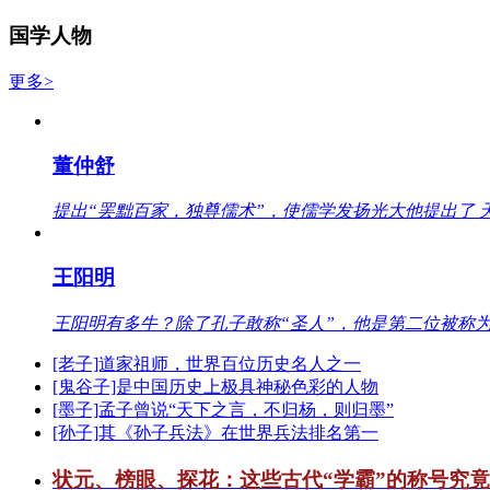
国学人物
更多>
董仲舒
提出“罢黜百家，独尊儒术”，使儒学发扬光大他提出了 
王阳明
王阳明有多牛？除了孔子敢称“圣人”，他是第二位被称为
[老子]道家祖师，世界百位历史名人之一
[鬼谷子]是中国历史上极具神秘色彩的人物
[墨子]孟子曾说“天下之言，不归杨，则归墨”
[孙子]其《孙子兵法》在世界兵法排名第一
状元、榜眼、探花：这些古代“学霸”的称号究