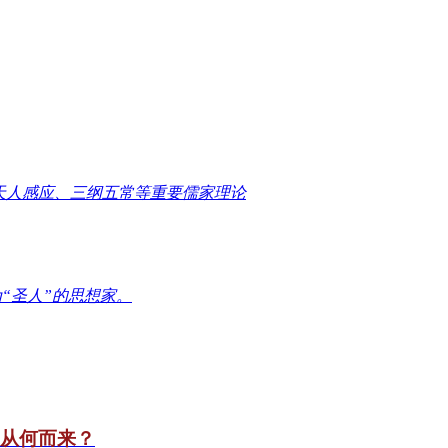
天人感应、三纲五常等重要儒家理论
“圣人”的思想家。
竟从何而来？