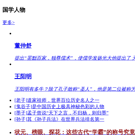
国学人物
更多>
董仲舒
提出“罢黜百家，独尊儒术”，使儒学发扬光大他提出了 
王阳明
王阳明有多牛？除了孔子敢称“圣人”，他是第二位被称为
[老子]道家祖师，世界百位历史名人之一
[鬼谷子]是中国历史上极具神秘色彩的人物
[墨子]孟子曾说“天下之言，不归杨，则归墨”
[孙子]其《孙子兵法》在世界兵法排名第一
状元、榜眼、探花：这些古代“学霸”的称号究