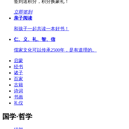
签到送积分，积分换豪礼！
立即签到
亲子阅读
和孩子一起共读一本好书！
仁、义、礼、智、信
儒家文化可以传承2500年，是有道理的。
启蒙
经书
诸子
百家
古籍
诗词
书画
礼仪
国学·哲学