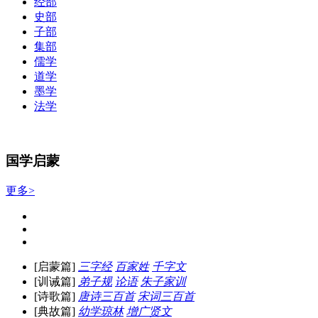
经部
史部
子部
集部
儒学
道学
墨学
法学
国学启蒙
更多>
[启蒙篇]
三字经
百家姓
千字文
[训诫篇]
弟子规
论语
朱子家训
[诗歌篇]
唐诗三百首
宋词三百首
[典故篇]
幼学琼林
增广贤文