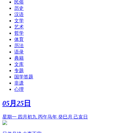
民俗
历史
汉语
文学
艺术
哲学
体育
历法
语录
典籍
文库
专题
国学答题
非遗
心理
05
月
25
日
星期一 四月初九 丙午马年 癸巳月 己亥日