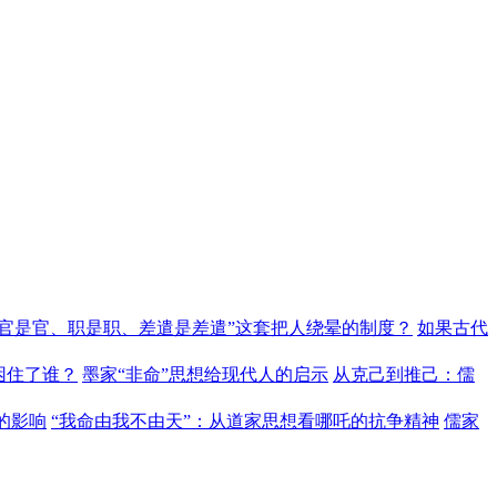
“官是官、职是职、差遣是差遣”这套把人绕晕的制度？
如果古代
困住了谁？
墨家“非命”思想给现代人的启示
从克己到推己：儒
的影响
“我命由我不由天”：从道家思想看哪吒的抗争精神
儒家