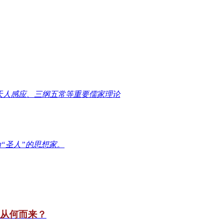
天人感应、三纲五常等重要儒家理论
“圣人”的思想家。
竟从何而来？