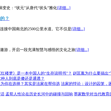
演变史：“状元”从唐代“状头”雅化
[详细...]
”的？
接中国南北的2500公里水道。它不仅是
[详细...]
遨游，开启一段充满智慧与感悟的文化之旅
[详细...]
《红楼梦》是一本中国人的“生存说明书”？
赵匡胤为什么要搞出
这种人到底是傻还是通透？
以为你在选择？其实是法家在帮你选
法家的悖论：设计的囚笼，
对话
孟荀人性论在历史长河中的碰撞与回响
墨家数学对当代教育