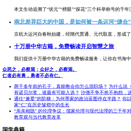
本文生动追溯了“状元”“榜眼”“探花”三个科举称号的千年
南北差异巨大的中国，是如何被一条运河“缝合
京杭大运河自春秋始建，经隋代贯通、元代取直，形成了连
十万册中华古籍，免费畅读开启智慧之旅
我们提供十万册中华古籍的免费畅读服务，让你在书海中
众恶之，必察焉；众好之，必察焉。
仁者必有勇，勇者不必有仁。
两千多年前的孔子，真能教会你怎么混职场？
为什么说
有诺贝尔奖，谁最有可能入选？
沙僧不争不抢不抱怨，
通往“兼爱”的阶梯：为何墨家的政治蓝图停在半路？
你
家“仁”在历史皱褶中的生长
“亲亲相隐” 的伦理争议：儒家伦理与现代法理的三千年
教育观与当代教育改革
国学典籍