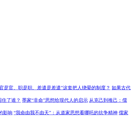
“官是官、职是职、差遣是差遣”这套把人绕晕的制度？
如果古代
困住了谁？
墨家“非命”思想给现代人的启示
从克己到推己：儒
的影响
“我命由我不由天”：从道家思想看哪吒的抗争精神
儒家