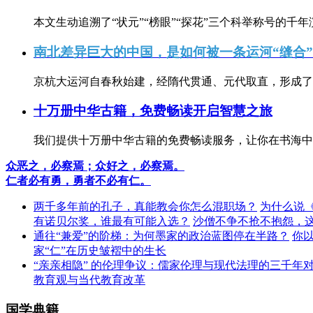
本文生动追溯了“状元”“榜眼”“探花”三个科举称号的千年
南北差异巨大的中国，是如何被一条运河“缝合
京杭大运河自春秋始建，经隋代贯通、元代取直，形成了连
十万册中华古籍，免费畅读开启智慧之旅
我们提供十万册中华古籍的免费畅读服务，让你在书海中
众恶之，必察焉；众好之，必察焉。
仁者必有勇，勇者不必有仁。
两千多年前的孔子，真能教会你怎么混职场？
为什么说
有诺贝尔奖，谁最有可能入选？
沙僧不争不抢不抱怨，
通往“兼爱”的阶梯：为何墨家的政治蓝图停在半路？
你
家“仁”在历史皱褶中的生长
“亲亲相隐” 的伦理争议：儒家伦理与现代法理的三千年
教育观与当代教育改革
国学典籍