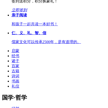
签到送积分，积分换豪礼！
立即签到
亲子阅读
和孩子一起共读一本好书！
仁、义、礼、智、信
儒家文化可以传承2500年，是有道理的。
启蒙
经书
诸子
百家
古籍
诗词
书画
礼仪
国学·哲学