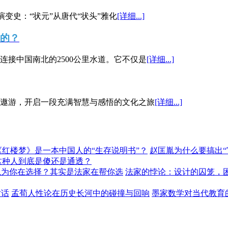
演变史：“状元”从唐代“状头”雅化
[详细...]
”的？
接中国南北的2500公里水道。它不仅是
[详细...]
遨游，开启一段充满智慧与感悟的文化之旅
[详细...]
《红楼梦》是一本中国人的“生存说明书”？
赵匡胤为什么要搞出
这种人到底是傻还是通透？
以为你在选择？其实是法家在帮你选
法家的悖论：设计的囚笼，
对话
孟荀人性论在历史长河中的碰撞与回响
墨家数学对当代教育