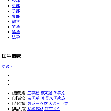
经部
史部
子部
集部
儒学
道学
墨学
法学
国学启蒙
更多>
[启蒙篇]
三字经
百家姓
千字文
[训诫篇]
弟子规
论语
朱子家训
[诗歌篇]
唐诗三百首
宋词三百首
[典故篇]
幼学琼林
增广贤文