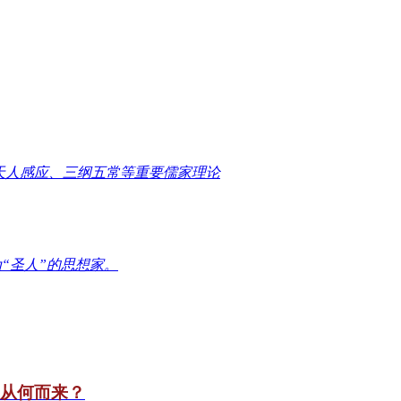
天人感应、三纲五常等重要儒家理论
“圣人”的思想家。
竟从何而来？