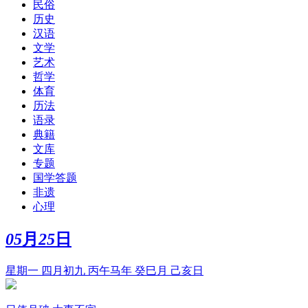
民俗
历史
汉语
文学
艺术
哲学
体育
历法
语录
典籍
文库
专题
国学答题
非遗
心理
05
月
25
日
星期一 四月初九 丙午马年 癸巳月 己亥日