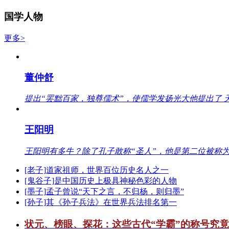
国学人物
更多>
董仲舒
提出“罢黜百家，独尊儒术”，使儒学发扬光大他提出了 
王阳明
王阳明有多牛？除了孔子敢称“圣人”，他是第二位被称为
[老子]道家祖师，世界百位历史名人之一
[鬼谷子]是中国历史上极具神秘色彩的人物
[墨子]孟子曾说“天下之言，不归杨，则归墨”
[孙子]其《孙子兵法》在世界兵法排名第一
状元、榜眼、探花：这些古代“学霸”的称号究