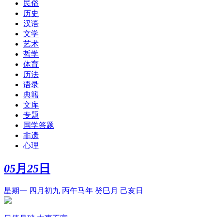
民俗
历史
汉语
文学
艺术
哲学
体育
历法
语录
典籍
文库
专题
国学答题
非遗
心理
05
月
25
日
星期一 四月初九 丙午马年 癸巳月 己亥日