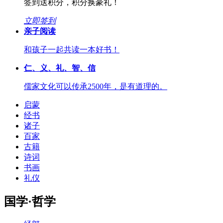
签到送积分，积分换豪礼！
立即签到
亲子阅读
和孩子一起共读一本好书！
仁、义、礼、智、信
儒家文化可以传承2500年，是有道理的。
启蒙
经书
诸子
百家
古籍
诗词
书画
礼仪
国学·哲学