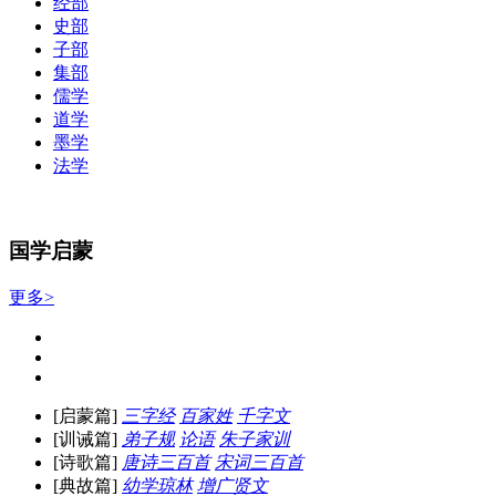
经部
史部
子部
集部
儒学
道学
墨学
法学
国学启蒙
更多>
[启蒙篇]
三字经
百家姓
千字文
[训诫篇]
弟子规
论语
朱子家训
[诗歌篇]
唐诗三百首
宋词三百首
[典故篇]
幼学琼林
增广贤文