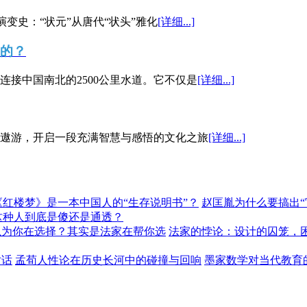
演变史：“状元”从唐代“状头”雅化
[详细...]
”的？
接中国南北的2500公里水道。它不仅是
[详细...]
遨游，开启一段充满智慧与感悟的文化之旅
[详细...]
《红楼梦》是一本中国人的“生存说明书”？
赵匡胤为什么要搞出
这种人到底是傻还是通透？
以为你在选择？其实是法家在帮你选
法家的悖论：设计的囚笼，
对话
孟荀人性论在历史长河中的碰撞与回响
墨家数学对当代教育