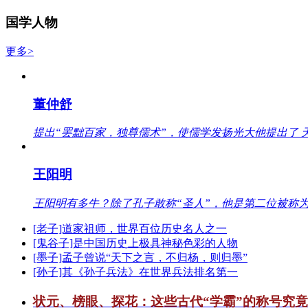
国学人物
更多>
董仲舒
提出“罢黜百家，独尊儒术”，使儒学发扬光大他提出了 
王阳明
王阳明有多牛？除了孔子敢称“圣人”，他是第二位被称为
[老子]道家祖师，世界百位历史名人之一
[鬼谷子]是中国历史上极具神秘色彩的人物
[墨子]孟子曾说“天下之言，不归杨，则归墨”
[孙子]其《孙子兵法》在世界兵法排名第一
状元、榜眼、探花：这些古代“学霸”的称号究