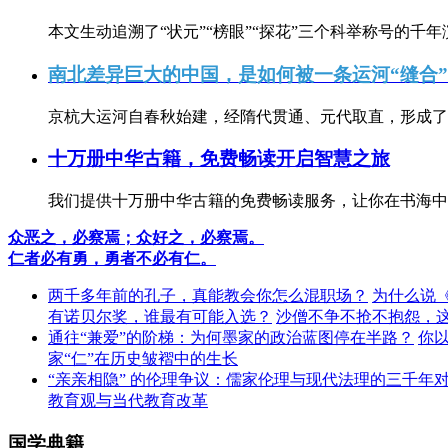
本文生动追溯了“状元”“榜眼”“探花”三个科举称号的千年
南北差异巨大的中国，是如何被一条运河“缝合
京杭大运河自春秋始建，经隋代贯通、元代取直，形成了连
十万册中华古籍，免费畅读开启智慧之旅
我们提供十万册中华古籍的免费畅读服务，让你在书海中
众恶之，必察焉；众好之，必察焉。
仁者必有勇，勇者不必有仁。
两千多年前的孔子，真能教会你怎么混职场？
为什么说
有诺贝尔奖，谁最有可能入选？
沙僧不争不抢不抱怨，
通往“兼爱”的阶梯：为何墨家的政治蓝图停在半路？
你
家“仁”在历史皱褶中的生长
“亲亲相隐” 的伦理争议：儒家伦理与现代法理的三千年
教育观与当代教育改革
国学典籍