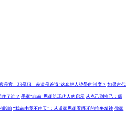
“官是官、职是职、差遣是差遣”这套把人绕晕的制度？
如果古代
困住了谁？
墨家“非命”思想给现代人的启示
从克己到推己：儒
的影响
“我命由我不由天”：从道家思想看哪吒的抗争精神
儒家