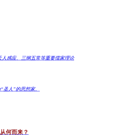
天人感应、三纲五常等重要儒家理论
“圣人”的思想家。
竟从何而来？