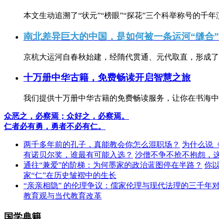
本文生动追溯了“状元”“榜眼”“探花”三个科举称号的千年
南北差异巨大的中国，是如何被一条运河“缝合
京杭大运河自春秋始建，经隋代贯通、元代取直，形成了连
十万册中华古籍，免费畅读开启智慧之旅
我们提供十万册中华古籍的免费畅读服务，让你在书海中
众恶之，必察焉；众好之，必察焉。
仁者必有勇，勇者不必有仁。
两千多年前的孔子，真能教会你怎么混职场？
为什么说
有诺贝尔奖，谁最有可能入选？
沙僧不争不抢不抱怨，
通往“兼爱”的阶梯：为何墨家的政治蓝图停在半路？
你
家“仁”在历史皱褶中的生长
“亲亲相隐” 的伦理争议：儒家伦理与现代法理的三千年
教育观与当代教育改革
国学典籍