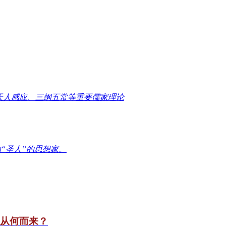
天人感应、三纲五常等重要儒家理论
“圣人”的思想家。
竟从何而来？