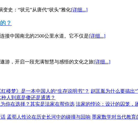
演变史：“状元”从唐代“状头”雅化
[详细...]
”的？
接中国南北的2500公里水道。它不仅是
[详细...]
遨游，开启一段充满智慧与感悟的文化之旅
[详细...]
《红楼梦》是一本中国人的“生存说明书”？
赵匡胤为什么要搞出
这种人到底是傻还是通透？
以为你在选择？其实是法家在帮你选
法家的悖论：设计的囚笼，
对话
孟荀人性论在历史长河中的碰撞与回响
墨家数学对当代教育