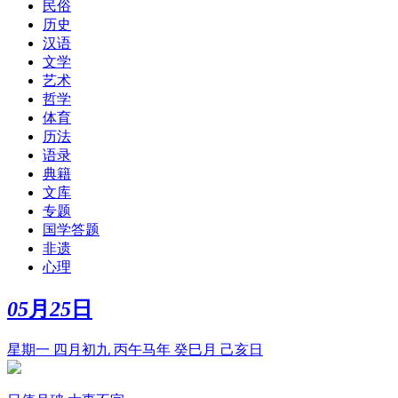
民俗
历史
汉语
文学
艺术
哲学
体育
历法
语录
典籍
文库
专题
国学答题
非遗
心理
05
月
25
日
星期一 四月初九 丙午马年 癸巳月 己亥日