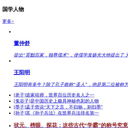
国学人物
更多>
董仲舒
提出“罢黜百家，独尊儒术”，使儒学发扬光大他提出了 
王阳明
王阳明有多牛？除了孔子敢称“圣人”，他是第二位被称为
[老子]道家祖师，世界百位历史名人之一
[鬼谷子]是中国历史上极具神秘色彩的人物
[墨子]孟子曾说“天下之言，不归杨，则归墨”
[孙子]其《孙子兵法》在世界兵法排名第一
状元、榜眼、探花：这些古代“学霸”的称号究