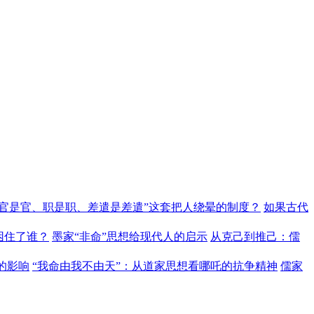
“官是官、职是职、差遣是差遣”这套把人绕晕的制度？
如果古代
困住了谁？
墨家“非命”思想给现代人的启示
从克己到推己：儒
的影响
“我命由我不由天”：从道家思想看哪吒的抗争精神
儒家