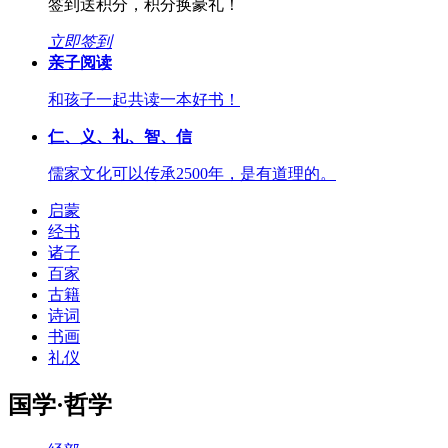
签到送积分，积分换豪礼！
立即签到
亲子阅读
和孩子一起共读一本好书！
仁、义、礼、智、信
儒家文化可以传承2500年，是有道理的。
启蒙
经书
诸子
百家
古籍
诗词
书画
礼仪
国学·哲学