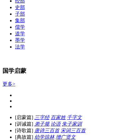
经部
史部
子部
集部
儒学
道学
墨学
法学
国学启蒙
更多>
[启蒙篇]
三字经
百家姓
千字文
[训诫篇]
弟子规
论语
朱子家训
[诗歌篇]
唐诗三百首
宋词三百首
[典故篇]
幼学琼林
增广贤文